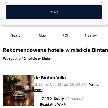
Szukaj
Search
Map
POI
Nearby
Rekomendowane hotele w mieście Binta
Wszystkie 42 hotele w Bintan
de Bintan Villa
Jl. Lintas Bar., Bintan, 29133, ID
Pokaż
mapę
7.4/10
Dobry
10 recenzji
Bezpłatny Wi-Fi