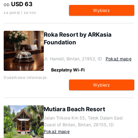
USD 63
OD
Wybierz
za pokój / za noc
Roka Resort by ARKasia
Foundation
Jl. Hamidi, Bintan, 21952, ID
Pokaż mapę
Bezpłatny Wi-Fi
Dodatkowe informacje:
Wybierz
Mutiara Beach Resort
Jalan Trikora Km 55, Telok Dalam East
Coast of Bintan, Bintan, 29155, ID
Pokaż mapę