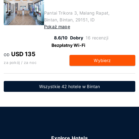
Pantai Trikora 3, Malang Rapat,
Bintan, Bintan, 29151, ID
Pokaż mapę
8.6/10
Dobry
16 recenzji
Bezpłatny Wi-Fi
USD 135
OD
Wybierz
za pokój / za noc
Wszystkie 42 hotele w Bintan
Explore Hotels