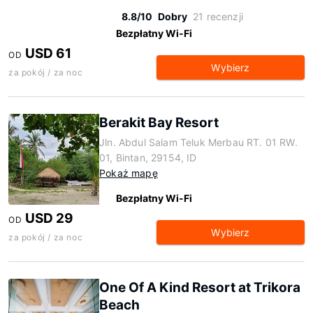
8.8/10
Dobry
21 recenzji
Bezpłatny Wi-Fi
USD 61
OD
Wybierz
za pokój / za noc
Berakit Bay Resort
Jln. Abdul Salam Teluk Merbau RT. 01 RW.
01, Bintan, 29154, ID
Pokaż mapę
Bezpłatny Wi-Fi
USD 29
OD
Wybierz
za pokój / za noc
One Of A Kind Resort at Trikora
Beach