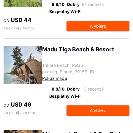
8.8/10
Dobry
91 recenzji
Bezpłatny Wi-Fi
USD 44
OD
Wybierz
za pokój / za noc
Madu Tiga Beach & Resort
Trikora Beach, Pulau
pucung, Bintan, 29153, ID
Pokaż mapę
8.8/10
Dobry
13 recenzji
Bezpłatny Wi-Fi
USD 49
OD
Wybierz
za pokój / za noc