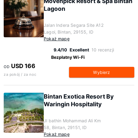
Mövenpick Resort & Spa Bintan
Lagoon
Jalan Indera Segara Site A12
Lagoi, Bintan, 29155, ID
Pokaż mapę
9.4/10
Excellent
10 recenzji
Bezpłatny Wi-Fi
USD 166
OD
Wybierz
za pokój / za noc
Bintan Exotica Resort By
Waringin Hospitality
Jl bathin Mohammad Ali Km
58, Bintan, 29151, ID
Pokaż mapę