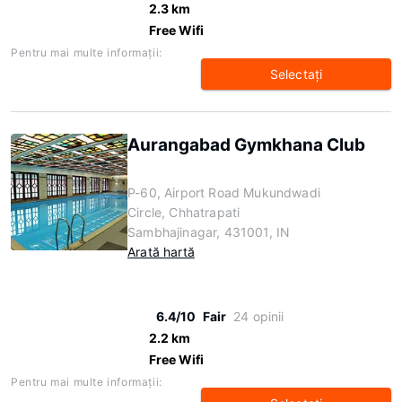
2.3 km
Free Wifi
Pentru mai multe informaţii:
Selectaţi
Aurangabad Gymkhana Club
P-60, Airport Road Mukundwadi
Circle, Chhatrapati
Sambhajinagar, 431001, IN
Arată hartă
6.4/10
Fair
24 opinii
2.2 km
Free Wifi
Pentru mai multe informaţii: