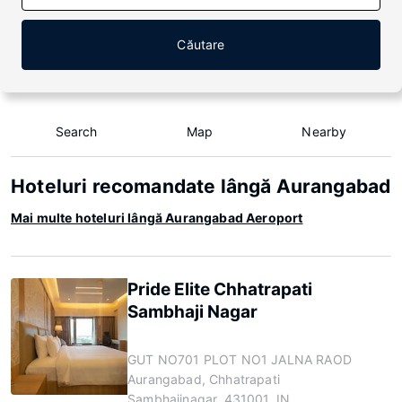
Căutare
Search
Map
Nearby
Hoteluri recomandate lângă Aurangabad
Mai multe hoteluri lângă Aurangabad Aeroport
Pride Elite Chhatrapati
Sambhaji Nagar
GUT NO701 PLOT NO1 JALNA RAOD
Aurangabad, Chhatrapati
Sambhajinagar, 431001, IN