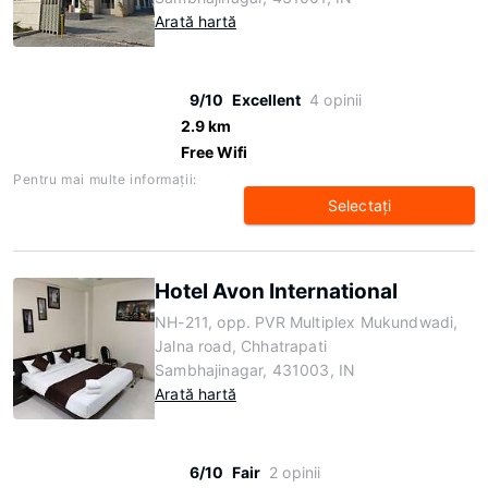
Arată hartă
9/10
Excellent
4 opinii
2.9 km
Free Wifi
Pentru mai multe informaţii:
Selectaţi
Hotel Avon International
NH-211, opp. PVR Multiplex Mukundwadi,
Jalna road, Chhatrapati
Sambhajinagar, 431003, IN
Arată hartă
6/10
Fair
2 opinii