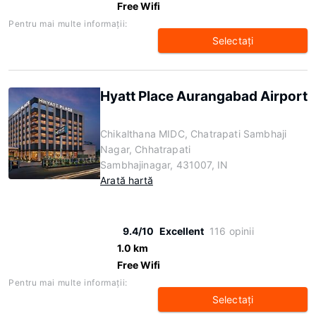
Free Wifi
Pentru mai multe informaţii:
Selectaţi
Hyatt Place Aurangabad Airport
Chikalthana MIDC, Chatrapati Sambhaji
Nagar, Chhatrapati
Sambhajinagar, 431007, IN
Arată hartă
9.4/10
Excellent
116 opinii
1.0 km
Free Wifi
Pentru mai multe informaţii:
Selectaţi