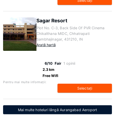
Selectaţi
Sagar Resort
Plot No. C-3, Back Side Of PVR Cinema
Chikalthana MIDC, Chhatrapati
Sambhajinagar, 431210, IN
Arată hartă
6/10
Fair
1 opinii
2.3 km
Free Wifi
Pentru mai multe informaţii:
Selectaţi
Mai multe hoteluri lângă Aurangabad Aeroport