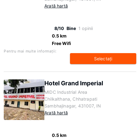
Arată hartă
8/10
Bine
1 opinii
0.5 km
Free Wifi
Pentru mai multe informaţii:
Selectaţi
Hotel Grand Imperial
MIDC Industrial Area
Chilkalthana, Chhatrapati
Sambhajinagar, 431007, IN
Arată hartă
0.5 km