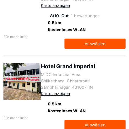
Karte anzeigen
8/10
Gut
1 bewertungen
0.5 km
Kostenloses WLAN
Für mehr Info:
Auswählen
Hotel Grand Imperial
MIDC Industrial Area
Chilkalthana, Chhatrapati
Sambhajinagar, 431007, IN
Karte anzeigen
0.5 km
Kostenloses WLAN
Für mehr Info:
Auswählen