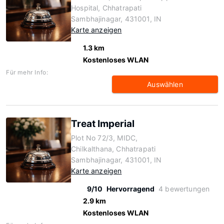
Hospital, Chhatrapati
Sambhajinagar, 431001, IN
Karte anzeigen
1.3 km
Kostenloses WLAN
Für mehr Info:
Auswählen
Treat Imperial
Plot No 72/3, MIDC,
Chilkalthana, Chhatrapati
Sambhajinagar, 431001, IN
Karte anzeigen
9/10
Hervorragend
4 bewertungen
2.9 km
Kostenloses WLAN