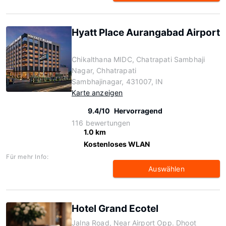
Hyatt Place Aurangabad Airport
Chikalthana MIDC, Chatrapati Sambhaji
Nagar, Chhatrapati
Sambhajinagar, 431007, IN
Karte anzeigen
9.4/10
Hervorragend
116 bewertungen
1.0 km
Kostenloses WLAN
Für mehr Info:
Auswählen
Hotel Grand Ecotel
Jalna Road, Near Airport Opp. Dhoot