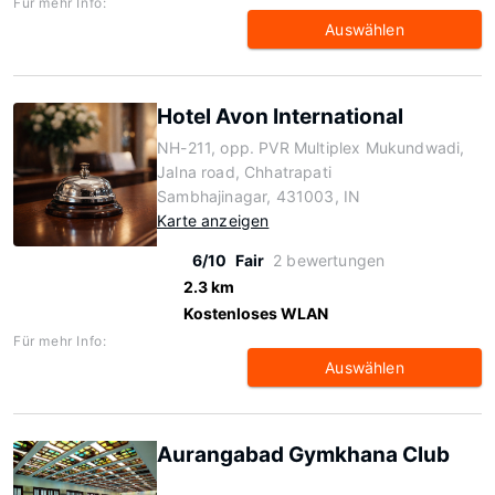
Für mehr Info:
Auswählen
Hotel Avon International
NH-211, opp. PVR Multiplex Mukundwadi,
Jalna road, Chhatrapati
Sambhajinagar, 431003, IN
Karte anzeigen
6/10
Fair
2 bewertungen
2.3 km
Kostenloses WLAN
Für mehr Info:
Auswählen
Aurangabad Gymkhana Club