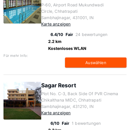
P-60, Airport Road Mukundwadi
Circle, Chhatrapati
Sambhajinagar, 431001, IN
Karte anzeigen
6.4/10
Fair
24 bewertungen
2.2 km
Kostenloses WLAN
Für mehr Info:
Auswählen
Sagar Resort
Plot No. C-3, Back Side Of PVR Cinema
Chikalthana MIDC, Chhatrapati
Sambhajinagar, 431210, IN
Karte anzeigen
6/10
Fair
1 bewertungen