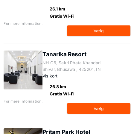
26.1 km
Gratis Wi-Fi
For mere information:
Vælg
Tanarika Resort
NH O6, Sakri Phata Khandari
Shivar, Bhusawal, 425201, IN
Vis kort
26.8 km
Gratis Wi-Fi
For mere information:
Vælg
Pritam Park Hotel