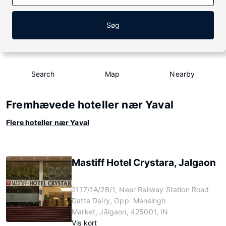
Søg
Search
Map
Nearby
Fremhævede hoteller nær Yaval
Flere hoteller nær Yaval
Mastiff Hotel Crystara, Jalgaon
2117/1A/2B/1, Near Railway Station Road
Datta Dairy, Opp. Mansingh
Market, Jālgaon, 425001, IN
Vis kort