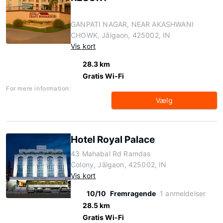
GANPATI NAGAR, NEAR AKASHWANI
CHOWK, Jālgaon, 425002, IN
Vis kort
28.3 km
Gratis Wi-Fi
For mere information:
Vælg
Hotel Royal Palace
43 Mahabal Rd Ramdas
Colony, Jālgaon, 425002, IN
Vis kort
10/10
Fremragende
1 anmeldelser
28.5 km
Gratis Wi-Fi