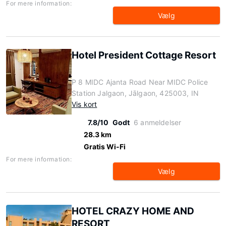
For mere information:
Vælg
Hotel President Cottage Resort
P 8 MIDC Ajanta Road Near MIDC Police
Station Jalgaon, Jālgaon, 425003, IN
Vis kort
7.8/10
Godt
6 anmeldelser
28.3 km
Gratis Wi-Fi
For mere information:
Vælg
HOTEL CRAZY HOME AND
RESORT