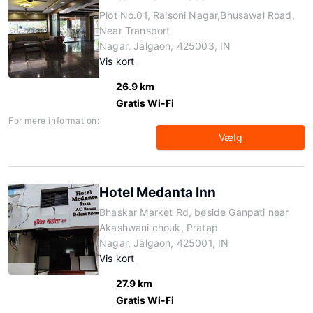
Plot No.01, Raisoni Nagar,Bhusawal Road,
Near Transport
Nagar, Jālgaon, 425003, IN
Vis kort
26.9 km
Gratis Wi-Fi
For mere information:
Vælg
Hotel Medanta Inn
Bhaskar Market Rd, beside Ganpati near
Akashwani chouk, Pratap
Nagar, Jālgaon, 425001, IN
Vis kort
27.9 km
Gratis Wi-Fi