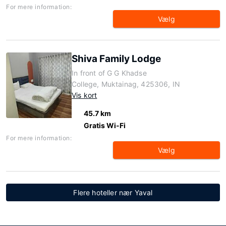
For mere information:
Vælg
Shiva Family Lodge
In front of G G Khadse
College, Muktainag, 425306, IN
Vis kort
45.7 km
Gratis Wi-Fi
For mere information:
Vælg
Flere hoteller nær Yaval