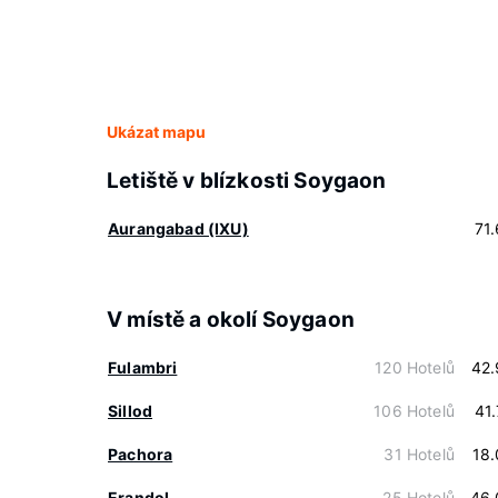
Ukázat mapu
Letiště v blízkosti Soygaon
Aurangabad (IXU)
71
V místě a okolí Soygaon
Fulambri
120 Hotelů
42.
Sillod
106 Hotelů
41
Pachora
31 Hotelů
18
Erandol
25 Hotelů
46.