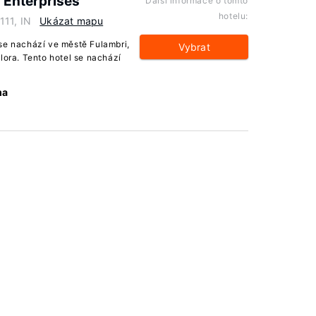
 Enterprises
Další informace o tomto
hotelu:
111, IN
Ukázat mapu
se nachází ve městě Fulambri,
Vybrat
lora. Tento hotel se nachází
ma