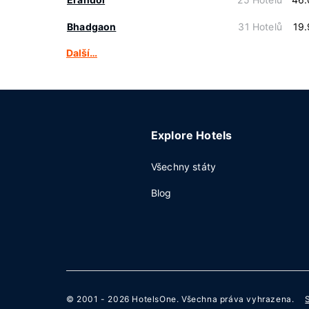
Bhadgaon
31 Hotelů
19
Další…
Explore Hotels
Všechny státy
Blog
© 2001 - 2026
HotelsOne
. Všechna práva vyhrazena.