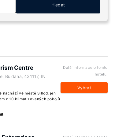
Hledat
urism Centre
Další informace o tomto
hotelu:
e, Buldana, 431117, IN
Vybrat
e nachází ve městě Sillod, jen
nom z 10 klimatizovaných pokojů
ma