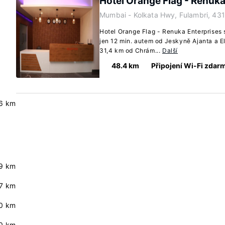
Hotel Orange Flag - Renuka
Mumbai - Kolkata Hwy, Fulambri, 431
Hotel Orange Flag - Renuka Enterprises 
jen 12 min. autem od Jeskyně Ajanta a El
31,4 km od Chrám...
Další
48.4 km
Připojení Wi-Fi zdar
.6 km
9 km
.7 km
.0 km
0 km