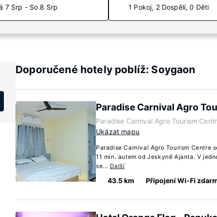
á 7 Srp - So 8 Srp
1 Pokoj, 2 Dospělí, 0 Děti
Doporučené hotely poblíž: Soygaon
Paradise Carnival Agro To
Paradise Carnival Agro Tourism Centr
Ukázat mapu
Paradise Carnival Agro Tourism Centre s
11 min. autem od Jeskyně Ajanta. V jed
se...
Další
43.5 km
Připojení Wi-Fi zdar