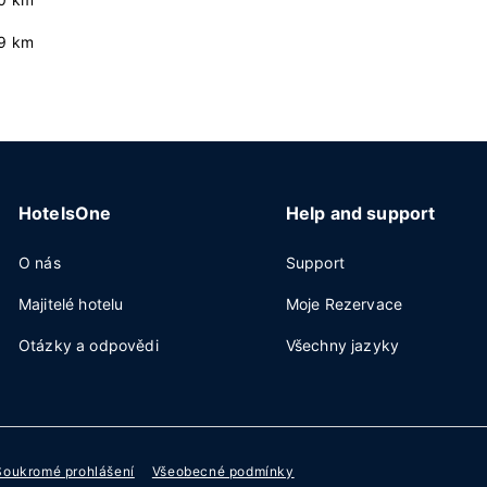
.9 km
HotelsOne
Help and support
O nás
Support
Majitelé hotelu
Moje Rezervace
Otázky a odpovědi
Všechny jazyky
Soukromé prohlášení
Všeobecné podmínky