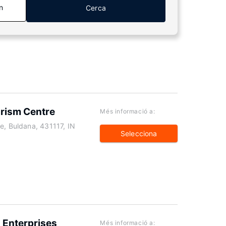
n
Cerca
urism Centre
Més informació a:
e, Buldana, 431117, IN
Selecciona
 Enterprises
Més informació a: