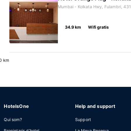
Mumbai - Kolkata Hwy, Fulambri, 431
34.9 km
Wifi gratis
0 km
HotelsOne
Help and support
Qui som?
Support
Propietaris d’hotel
La Meva Reserva