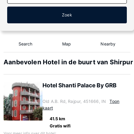
Zoek
Search
Map
Nearby
Aanbevolen Hotel in de buurt van Shirpur
Hotel Shanti Palace By GRB
Old A.B. Rd, Rajpur, 451666, IN
Toon
kaart
41.5 km
Gratis wifi
Voor meer info over dit hotel: