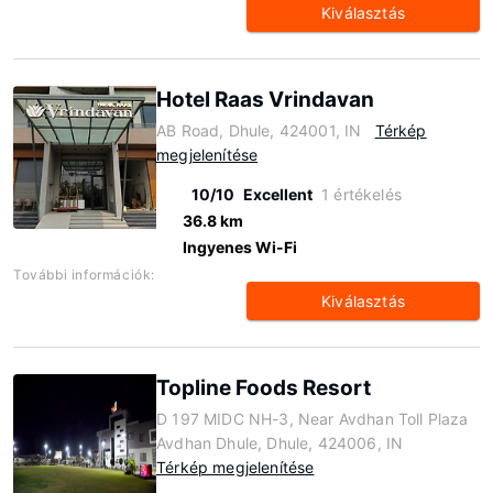
Kiválasztás
Hotel Raas Vrindavan
AB Road, Dhule, 424001, IN
Térkép
megjelenítése
10/10
Excellent
1 értékelés
36.8 km
Ingyenes Wi-Fi
További információk:
Kiválasztás
Topline Foods Resort
D 197 MIDC NH-3, Near Avdhan Toll Plaza
Avdhan Dhule, Dhule, 424006, IN
Térkép megjelenítése