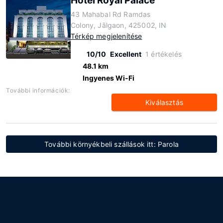
Hotel Royal Palace
43 Mahabal Rd Ramdas
Colony, Jālgaon, 425002, IN
Térkép megjelenítése
10/10
Excellent
1 értékelés
48.1 km
Ingyenes Wi-Fi
További információk:
Kiválasztás
További környékbeli szállások itt: Parola