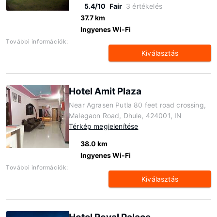
5.4/10
Fair
3 értékelés
37.7 km
Ingyenes Wi-Fi
További információk:
Kiválasztás
Hotel Amit Plaza
Near Agrasen Putla 80 feet road crossing,
Malegaon Road, Dhule, 424001, IN
Térkép megjelenítése
38.0 km
Ingyenes Wi-Fi
További információk:
Kiválasztás