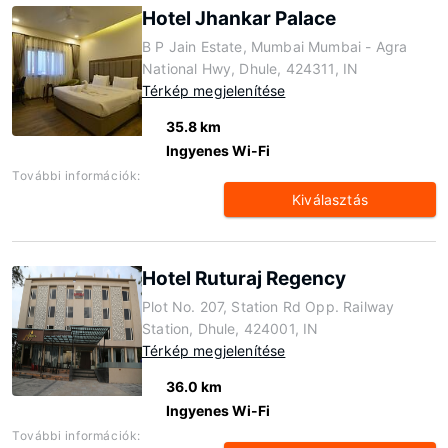
Hotel Jhankar Palace
B P Jain Estate, Mumbai Mumbai - Agra
National Hwy, Dhule, 424311, IN
Térkép megjelenítése
35.8 km
Ingyenes Wi-Fi
További információk:
Kiválasztás
Hotel Ruturaj Regency
Plot No. 207, Station Rd Opp. Railway
Station, Dhule, 424001, IN
Térkép megjelenítése
36.0 km
Ingyenes Wi-Fi
További információk: