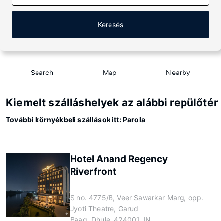
Keresés
Search
Map
Nearby
Kiemelt szálláshelyek az alábbi repülőtér
További környékbeli szállások itt: Parola
Hotel Anand Regency
Riverfront
S no. 4775/B, Veer Sawarkar Marg, opp.
Jyoti Theatre, Garud
Baag, Dhule, 424001, IN