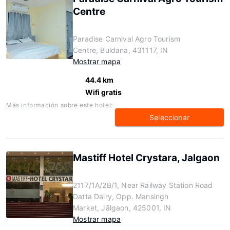
Centre
Paradise Carnival Agro Tourism
Centre, Buldana, 431117, IN
Mostrar mapa
44.4 km
Wifi gratis
Más información sobre este hotel:
Seleccionar
Mastiff Hotel Crystara, Jalgaon
2117/1A/2B/1, Near Railway Station Road
Datta Dairy, Opp. Mansingh
Market, Jālgaon, 425001, IN
Mostrar mapa