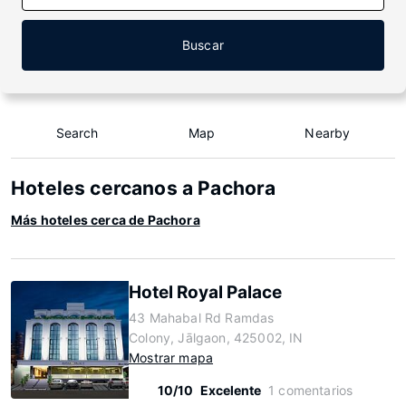
Buscar
Search
Map
Nearby
Hoteles cercanos a Pachora
Más hoteles cerca de Pachora
Hotel Royal Palace
43 Mahabal Rd Ramdas
Colony, Jālgaon, 425002, IN
Mostrar mapa
10/10
Excelente
1 comentarios