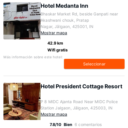
Hotel Medanta Inn
Bhaskar Market Rd, beside Ganpati near
Akashwani chouk, Pratap
Nagar, Jālgaon, 425001, IN
Mostrar mapa
42.9 km
Wifi gratis
Más información sobre este hotel:
Seleccionar
Hotel President Cottage Resort
P 8 MIDC Ajanta Road Near MIDC Police
Station Jalgaon, Jālgaon, 425003, IN
Mostrar mapa
7.8/10
Bien
6 comentarios