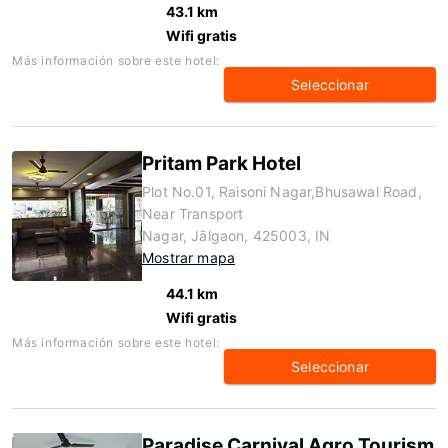
43.1 km
Wifi gratis
Más información sobre este hotel:
Seleccionar
Pritam Park Hotel
Plot No.01, Raisoni Nagar,Bhusawal Road,
Near Transport
Nagar, Jālgaon, 425003, IN
Mostrar mapa
44.1 km
Wifi gratis
Más información sobre este hotel:
Seleccionar
Paradise Carnival Agro Tourism