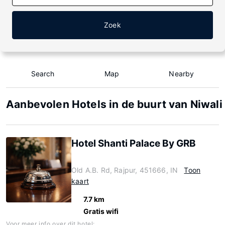
Zoek
Search
Map
Nearby
Aanbevolen Hotels in de buurt van Niwali
Hotel Shanti Palace By GRB
Old A.B. Rd, Rajpur, 451666, IN
Toon
kaart
7.7 km
Gratis wifi
Voor meer info over dit hotel: