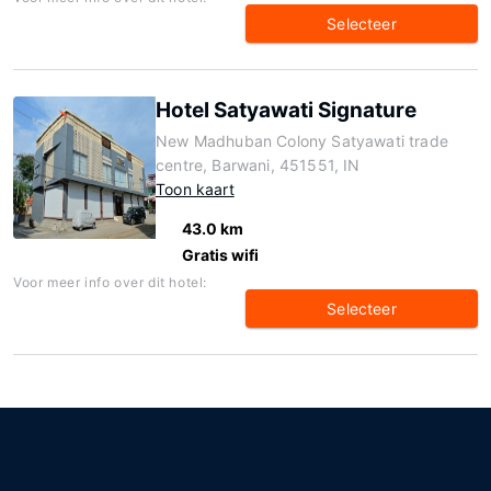
Selecteer
Hotel Satyawati Signature
New Madhuban Colony Satyawati trade
centre, Barwani, 451551, IN
Toon kaart
43.0 km
Gratis wifi
Voor meer info over dit hotel:
Selecteer