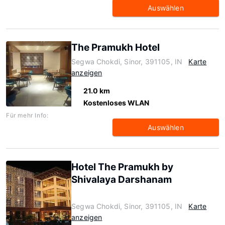
Auswählen
The Pramukh Hotel
Segwa Chokdi, Sinor, 391105, IN
Karte
anzeigen
21.0 km
Kostenloses WLAN
Für mehr Info:
Auswählen
Hotel The Pramukh by
Shivalaya Darshanam
Segwa Chokdi, Sinor, 391105, IN
Karte
anzeigen