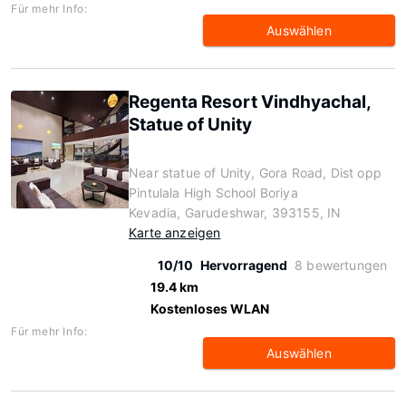
Für mehr Info:
Auswählen
Regenta Resort Vindhyachal,
Statue of Unity
Near statue of Unity, Gora Road, Dist opp
Pintulala High School Boriya
Kevadia, Garudeshwar, 393155, IN
Karte anzeigen
10/10
Hervorragend
8 bewertungen
19.4 km
Kostenloses WLAN
Für mehr Info:
Auswählen