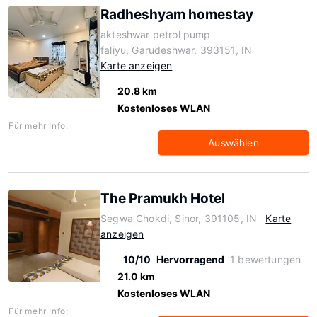
Radheshyam homestay
akteshwar petrol pump
faliyu, Garudeshwar, 393151, IN
Karte anzeigen
20.8 km
Kostenloses WLAN
Für mehr Info:
Auswählen
The Pramukh Hotel
Segwa Chokdi, Sinor, 391105, IN
Karte
anzeigen
10/10
Hervorragend
1 bewertungen
21.0 km
Kostenloses WLAN
Für mehr Info: