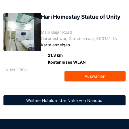
Hari Homestay Statue of Unity
Main Bajar Road
Garudeshwar, Garudeshwar, 393151, IN
Karte anzeigen
21.3 km
Kostenloses WLAN
Für mehr Info:
Auswählen
Weitere Hotels in der Nähe von Nandod