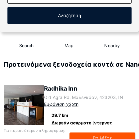
Αναζήτηση
Search
Map
Nearby
Προτεινόμενα ξενοδοχεία κοντά σε Na
Radhika Inn
Old Agra Rd, Μαλεγκάον, 423203, IN
Εμφάνιση χάρτη
29.7 km
Δωρεάν ασύρματο ίντερνετ
Για περισσότερες πληροφορίες:
Επιλέξτε