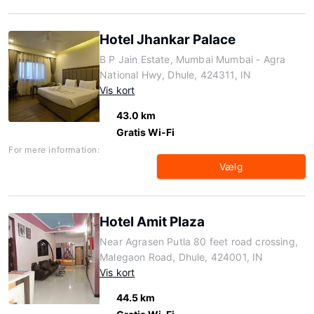
Hotel Jhankar Palace
B P Jain Estate, Mumbai Mumbai - Agra
National Hwy, Dhule, 424311, IN
Vis kort
43.0 km
Gratis Wi-Fi
For mere information:
Vælg
Hotel Amit Plaza
Near Agrasen Putla 80 feet road crossing,
Malegaon Road, Dhule, 424001, IN
Vis kort
44.5 km