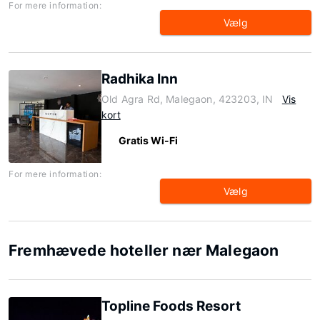
For mere information:
Vælg
Radhika Inn
Old Agra Rd, Malegaon, 423203, IN
Vis
kort
Gratis Wi-Fi
For mere information:
Vælg
Fremhævede hoteller nær Malegaon
Topline Foods Resort