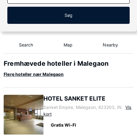
Søg
Search
Map
Nearby
Fremhævede hoteller i Malegaon
Flere hoteller nær Malegaon
HOTEL SANKET ELITE
Sanket Empire, Malegaon, 423203, IN
Vis
kort
Gratis Wi-Fi