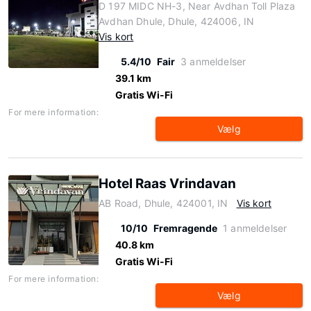
D 197 MIDC NH-3, Near Avdhan Toll Plaza
Avdhan Dhule, Dhule, 424006, IN
Vis kort
5.4/10
Fair
3 anmeldelser
39.1 km
Gratis Wi-Fi
For mere information:
Vælg
Hotel Raas Vrindavan
AB Road, Dhule, 424001, IN
Vis kort
10/10
Fremragende
1 anmeldelser
40.8 km
Gratis Wi-Fi
For mere information:
Vælg