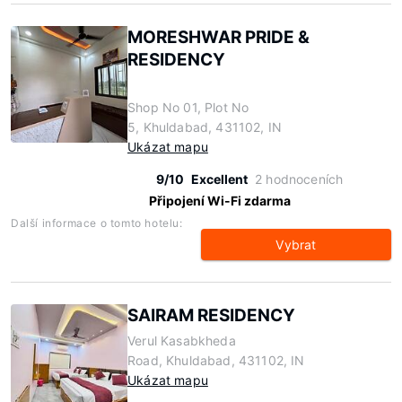
MORESHWAR PRIDE &
RESIDENCY
Shop No 01, Plot No
5, Khuldabad, 431102, IN
Ukázat mapu
9/10
Excellent
2 hodnoceních
Připojení Wi-Fi zdarma
Další informace o tomto hotelu:
Vybrat
SAIRAM RESIDENCY
Verul Kasabkheda
Road, Khuldabad, 431102, IN
Ukázat mapu