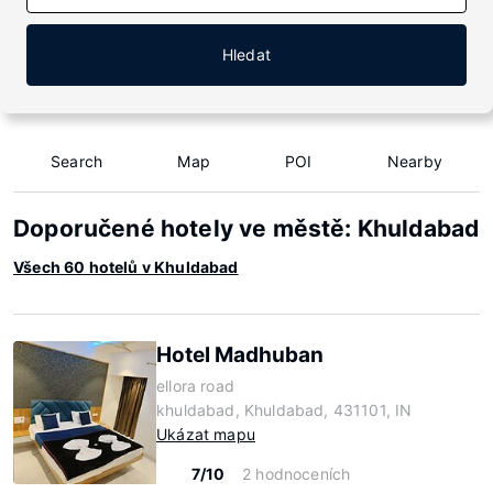
Hledat
Search
Map
POI
Nearby
Doporučené hotely ve městě: Khuldabad
Všech 60 hotelů v Khuldabad
Hotel Madhuban
ellora road
khuldabad, Khuldabad, 431101, IN
Ukázat mapu
7/10
2 hodnoceních