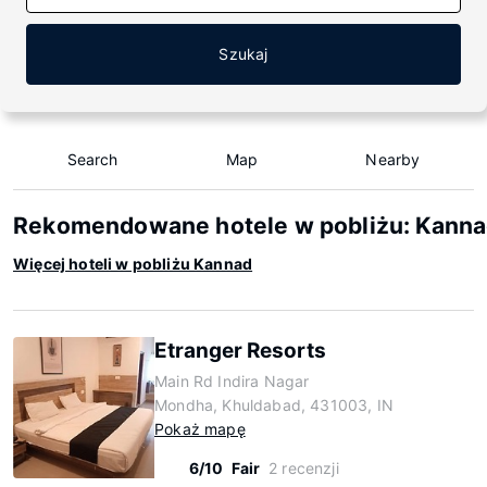
Szukaj
Search
Map
Nearby
Rekomendowane hotele w pobliżu: Kann
Więcej hoteli w pobliżu Kannad
Etranger Resorts
Main Rd Indira Nagar
Mondha, Khuldabad, 431003, IN
Pokaż mapę
6/10
Fair
2 recenzji