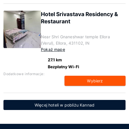
Hotel Srivastava Residency &
Restaurant
Near Shri Gnaneshwar temple Ellora
(Verul), Ellora, 431102, IN
Pokaż mapę
27.1 km
Bezpłatny Wi-Fi
Dodatkowe informacje:
Wybierz
Więcej hoteli w pobliżu Kannad