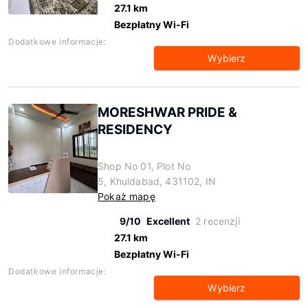
27.1 km
Bezpłatny Wi-Fi
Dodatkowe informacje:
Wybierz
MORESHWAR PRIDE &
RESIDENCY
Shop No 01, Plot No
5, Khuldabad, 431102, IN
Pokaż mapę
9/10
Excellent
2 recenzji
27.1 km
Bezpłatny Wi-Fi
Dodatkowe informacje:
Wybierz