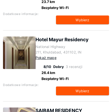
23.7 km
Bezpłatny Wi-Fi
Dodatkowe informacje:
Wybierz
Hotel Mayur Residency
National HIghway
211, Khuldabad, 431102, IN
Pokaż mapę
8/10
Dobry
3 recenzji
26.4 km
Bezpłatny Wi-Fi
Dodatkowe informacje:
Wybierz
SAIRAM RESIDENCY