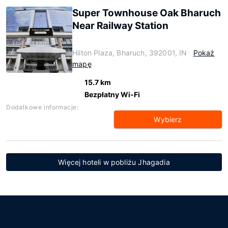
Super Townhouse Oak Bharuch
Near Railway Station
Hilton Plaza, Bharuch, 392001, IN
Pokaż
mapę
15.7 km
Bezpłatny Wi-Fi
Dodatkowe informacje:
Wybierz
Więcej hoteli w pobliżu Jhagadia