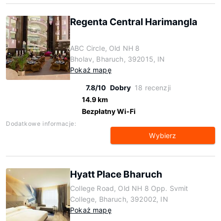
Regenta Central Harimangla
ABC Circle, Old NH 8
Bholav, Bharuch, 392015, IN
Pokaż mapę
7.8/10
Dobry
18 recenzji
14.9 km
Bezpłatny Wi-Fi
Dodatkowe informacje:
Wybierz
Hyatt Place Bharuch
College Road, Old NH 8 Opp. Svmit
College, Bharuch, 392002, IN
Pokaż mapę