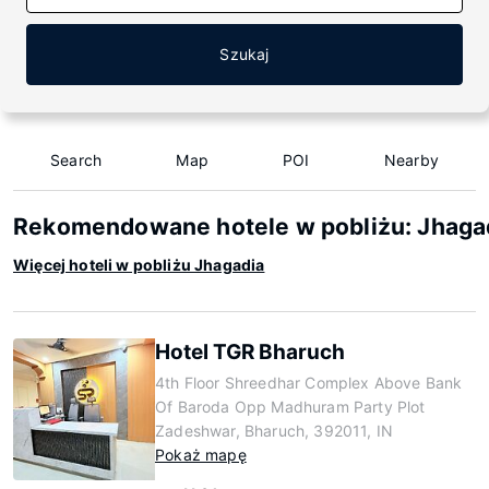
Szukaj
Search
Map
POI
Nearby
Rekomendowane hotele w pobliżu: Jhaga
Więcej hoteli w pobliżu Jhagadia
Hotel TGR Bharuch
4th Floor Shreedhar Complex Above Bank
Of Baroda Opp Madhuram Party Plot
Zadeshwar, Bharuch, 392011, IN
Pokaż mapę