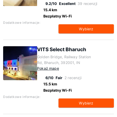
9.2/10
Excellent
39 recenzji
15.4 km
Bezpłatny Wi-Fi
Dodatkowe informacje:
Wybierz
VITS Select Bharuch
Golden Bridge, Railway Station
Rd, Bharuch, 392001, IN
Pokaż mapę
6/10
Fair
2 recenzji
15.5 km
Bezpłatny Wi-Fi
Dodatkowe informacje:
Wybierz