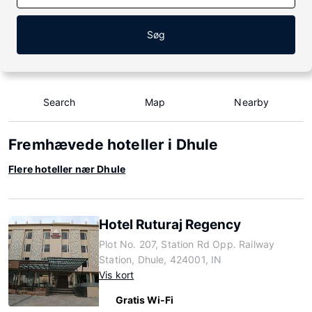
Søg
Search
Map
Nearby
Fremhævede hoteller i Dhule
Flere hoteller nær Dhule
Hotel Ruturaj Regency
Plot No. 207, Station Rd Opp. Railway
Station, Dhule, 424001, IN
Vis kort
Gratis Wi-Fi