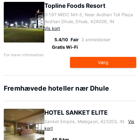
Topline Foods Resort
D 197 MIDC NH-3, Near Avdhan Toll Plaza
Avdhan Dhule, Dhule, 424006, IN
Vis kort
5.4/10
Fair
3 anmeldelser
Gratis Wi-Fi
For mere information:
Vælg
Fremhævede hoteller nær Dhule
HOTEL SANKET ELITE
Sanket Empire, Malegaon, 423203, IN
Vis
kort
45.9 km