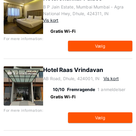
B P Jain Estate, Mumbai Mumbai - Agra
National Hwy, Dhule, 424311, IN
Vis kort
Gratis Wi-Fi
For mere information:
Vælg
Hotel Raas Vrindavan
AB Road, Dhule, 424001, IN
Vis kort
10/10
Fremragende
1 anmeldelser
Gratis Wi-Fi
For mere information:
Vælg