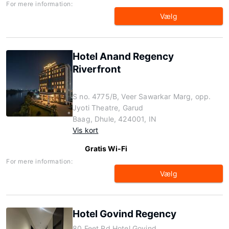
For mere information:
Vælg
Hotel Anand Regency
Riverfront
S no. 4775/B, Veer Sawarkar Marg, opp.
Jyoti Theatre, Garud
Baag, Dhule, 424001, IN
Vis kort
Gratis Wi-Fi
For mere information:
Vælg
Hotel Govind Regency
80 Feet Rd Hotel Govind