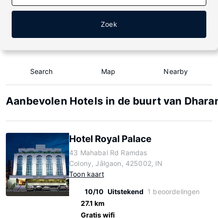
Zoek
Search
Map
Nearby
Aanbevolen Hotels in de buurt van Dhara
Hotel Royal Palace
43 Mahabal Rd Ramdas
Colony, Jālgaon, 425002, IN
Toon kaart
10/10
Uitstekend
1 beoordelingen
27.1 km
Gratis wifi