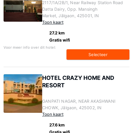
2117/1A/2B/1, Near Railway Station Road
Datta Dairy, Opp. Mansingh
Market, Jālgaon, 425001, IN
Toon kaart
27.2 km
Gratis wifi
Voor meer info over dit hotel:
Selecteer
HOTEL CRAZY HOME AND
RESORT
GANPATI NAGAR, NEAR AKASHWANI
CHOWK, Jālgaon, 425002, IN
Toon kaart
27.6 km
Gratis wifi