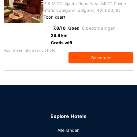
P 8 MIDC Ajanta Road Near MIDC Police
Station Jalgaon, Jālgaon, 425003, IN
Toon kaart
7.8/10
Goed
6 beoordelingen
29.8 km
Gratis wifi
Voor meer info over dit hotel:
Selecteer
Explore Hotels
Alle landen