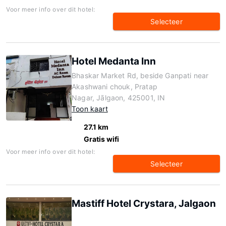
Voor meer info over dit hotel:
Selecteer
Hotel Medanta Inn
Bhaskar Market Rd, beside Ganpati near
Akashwani chouk, Pratap
Nagar, Jālgaon, 425001, IN
Toon kaart
27.1 km
Gratis wifi
Voor meer info over dit hotel:
Selecteer
Mastiff Hotel Crystara, Jalgaon