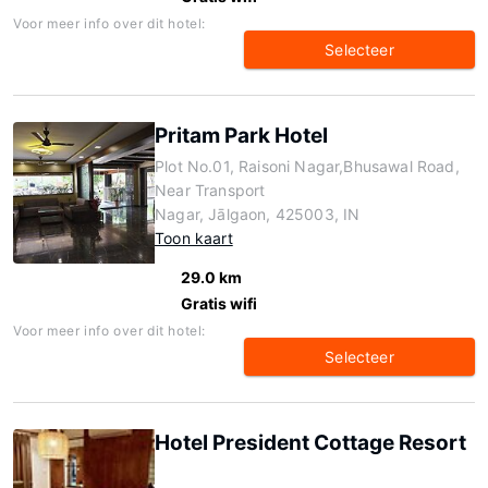
Voor meer info over dit hotel:
Selecteer
Pritam Park Hotel
Plot No.01, Raisoni Nagar,Bhusawal Road,
Near Transport
Nagar, Jālgaon, 425003, IN
Toon kaart
29.0 km
Gratis wifi
Voor meer info over dit hotel:
Selecteer
Hotel President Cottage Resort