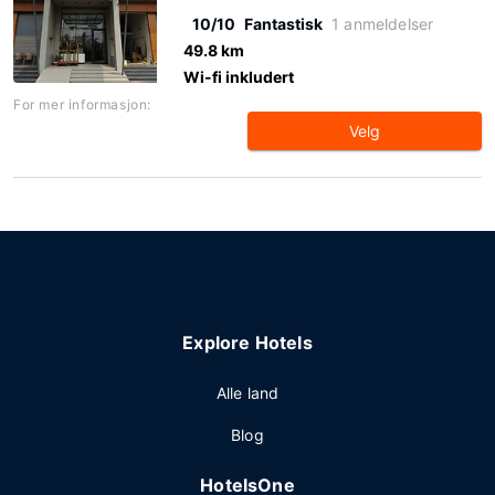
10/10
Fantastisk
1 anmeldelser
49.8 km
Wi-fi inkludert
For mer informasjon:
Velg
Explore Hotels
Alle land
Blog
HotelsOne