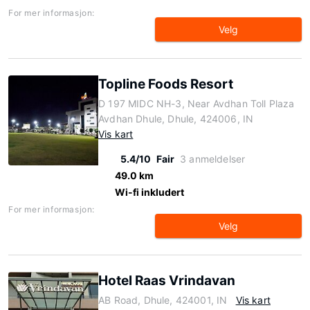
For mer informasjon:
Velg
Topline Foods Resort
D 197 MIDC NH-3, Near Avdhan Toll Plaza
Avdhan Dhule, Dhule, 424006, IN
Vis kart
5.4/10
Fair
3 anmeldelser
49.0 km
Wi-fi inkludert
For mer informasjon:
Velg
Hotel Raas Vrindavan
AB Road, Dhule, 424001, IN
Vis kart