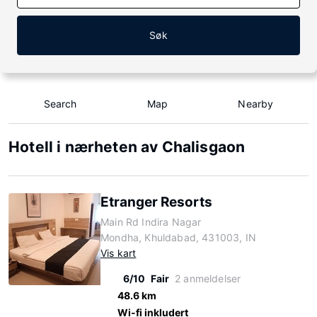
Søk
Search
Map
Nearby
Hotell i nærheten av Chalisgaon
Etranger Resorts
Main Rd Indira Nagar
Mondha, Khuldabad, 431003, IN
Vis kart
6/10
Fair
2 anmeldelser
48.6 km
Wi-fi inkludert