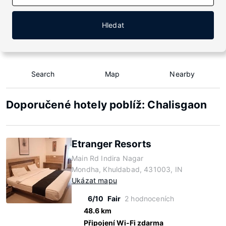
Hledat
Search
Map
Nearby
Doporučené hotely poblíž: Chalisgaon
Etranger Resorts
Main Rd Indira Nagar
Mondha, Khuldabad, 431003, IN
Ukázat mapu
6/10
Fair
2 hodnoceních
48.6 km
Připojení Wi-Fi zdarma