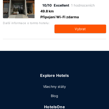
10/10
Excellent
1 hodnoceních
49.8 km
Připojení Wi-Fi zdarma
Další informace o tomto hotelu:
Vybrat
Explore Hotels
Všechny státy
Blog
HotelsOne