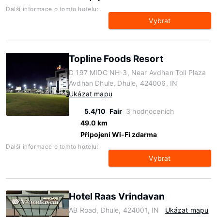
Další informace o tomto hotelu:
Vybrat
Topline Foods Resort
D 197 MIDC NH-3, Near Avdhan Toll Plaza
Avdhan Dhule, Dhule, 424006, IN
Ukázat mapu
5.4/10
Fair
3 hodnoceních
49.0 km
Připojení Wi-Fi zdarma
Další informace o tomto hotelu:
Vybrat
Hotel Raas Vrindavan
AB Road, Dhule, 424001, IN
Ukázat mapu