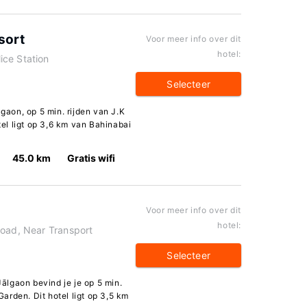
sort
Voor meer info over dit
hotel:
ice Station
Selecteer
lgaon, op 5 min. rijden van J.K
l ligt op 3,6 km van Bahinabai
45.0 km
Gratis wifi
Voor meer info over dit
hotel:
Road, Near Transport
Selecteer
Jālgaon bevind je je op 5 min.
arden. Dit hotel ligt op 3,5 km