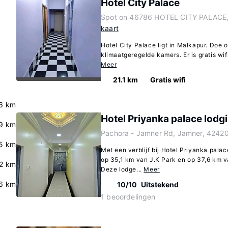
Hotel City Palace
Spot on 46786 HOTEL CITY PALACE, 
kaart
Hotel City Palace ligt in Malkapur. Doe o
klimaatgeregelde kamers. Er is gratis wifi
Meer
21.1 km
Gratis wifi
6 km
Hotel Priyanka palace lodg
9 km
Pachora - Jamner Rd, Jamner, 42420
5 km
Met een verblijf bij Hotel Priyanka palac
op 35,1 km van J.K Park en op 37,6 km
.2 km
Deze lodge...
Meer
.6 km
10/10
Uitstekend
1 beoordelingen