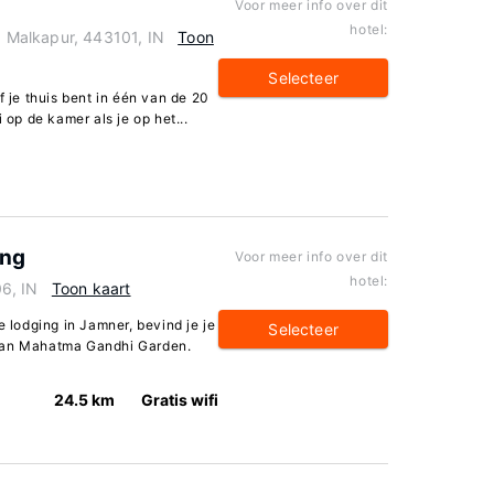
Voor meer info over dit
hotel:
Malkapur, 443101, IN
Toon
Selecteer
f je thuis bent in één van de 20
 op de kamer als je op het...
ing
Voor meer info over dit
hotel:
6, IN
Toon kaart
e lodging in Jamner, bevind je je
Selecteer
 van Mahatma Gandhi Garden.
24.5 km
Gratis wifi