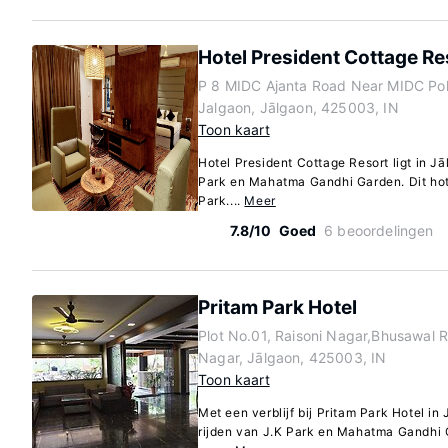
Hotel President Cottage Re
P 8 MIDC Ajanta Road Near MIDC Pol
Jalgaon, Jālgaon, 425003, IN
Toon kaart
Hotel President Cottage Resort ligt in Jā
Park en Mahatma Gandhi Garden. Dit hote
Park....
Meer
7.8/10
Goed
6 beoordelingen
Pritam Park Hotel
Plot No.01, Raisoni Nagar,Bhusawal 
Nagar, Jālgaon, 425003, IN
Toon kaart
Met een verblijf bij Pritam Park Hotel in 
rijden van J.K Park en Mahatma Gandhi G