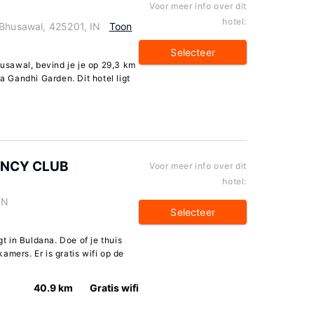
Voor meer info over dit
hotel:
 Bhusawal, 425201, IN
Toon
Selecteer
husawal, bevind je je op 29,3 km
Gandhi Garden. Dit hotel ligt
ENCY CLUB
Voor meer info over dit
hotel:
IN
Selecteer
n Buldana. Doe of je thuis
amers. Er is gratis wifi op de
40.9 km
Gratis wifi