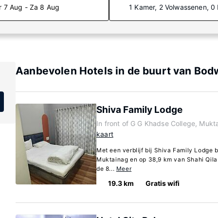
r 7 Aug - Za 8 Aug
1 Kamer, 2 Volwassenen, 0
Aanbevolen Hotels in de buurt van Bo
Shiva Family Lodge
In front of G G Khadse College, Mukt
kaart
Met een verblijf bij Shiva Family Lodge b
Muktainag en op 38,9 km van Shahi Qila. 
de 8...
Meer
19.3 km
Gratis wifi