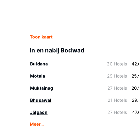
Toon kaart
In en nabij Bodwad
Buldana
30 Hotels
42.
Motala
29 Hotels
25.
Muktainag
27 Hotels
20.
Bhusawal
21 Hotels
29
Jālgaon
27 Hotels
47
Meer…