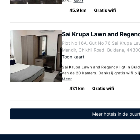
van...
Meer
45.9 km
Gratis wifi
Sai Krupa Lawn and Regen
Plot No 16A, Gut No 76 Sai Krupa L
Mandir, Chikhli Road, Buldana, 44300
Toon kaart
Sai Krupa Lawn and Regency ligt in Bulda
van de 20 kamers. Dankzij gratis wifi blijf
Meer
47.1 km
Gratis wifi
Meer hotels in de buu