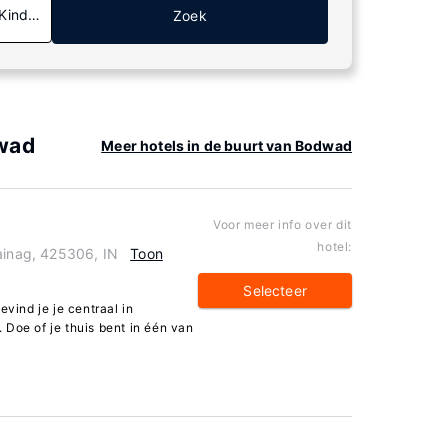
 Kinderen
Zoek
dwad
Meer hotels in de buurt van Bodwad
Voor meer info over dit
hotel:
ainag, 425306, IN
Toon
Selecteer
evind je je centraal in
Doe of je thuis bent in één van