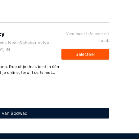
cy
Voor meer info over dit
hotel:
awns Near Sahakar vidya
1, IN
Selecteer
na. Doe of je thuis bent in één
 je online, terwijl de tv met...
rt van Bodwad