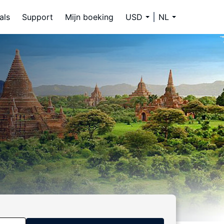
als
Support
Mijn boeking
USD
NL