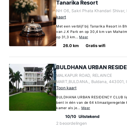
Tanarika Resort
NH O6, Sakri Phata Khandari Shivar,
kaart
Met een verblijf bij Tanarika Resort in B
van J.K Park en op 30,4 km van Mahatma 
op 31,3 km...
Meer
26.0 km
Gratis wifi
BULDHANA URBAN RESID
MALKAPUR ROAD, RELAINCE
MART,BULDANA., Buldana, 443001, 
Toon kaart
BULDHANA URBAN RESIDENCY CLUB ligt i
bent in één van de 64 klimaatgeregelde k
kamer als je...
Meer
10/10
Uitstekend
2 beoordelingen