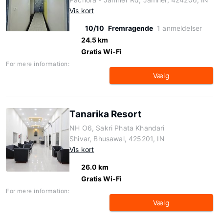
Vis kort
10/10
Fremragende
1 anmeldelser
24.5 km
Gratis Wi-Fi
For mere information:
Vælg
Tanarika Resort
NH O6, Sakri Phata Khandari
Shivar, Bhusawal, 425201, IN
Vis kort
26.0 km
Gratis Wi-Fi
For mere information:
Vælg