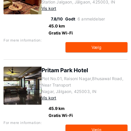
Station Jalgaon, Jālgaon, 425003, IN
Vis kort
7.8/10
Godt
6 anmeldelser
45.0 km
Gratis Wi-Fi
For mere information:
Vælg
Pritam Park Hotel
Plot No.01, Raisoni Nagar,Bhusawal Road,
Near Transport
Nagar, Jālgaon, 425003, IN
Vis kort
45.9 km
Gratis Wi-Fi
For mere information:
Vælg