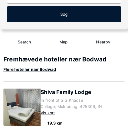
Søg
Search
Map
Nearby
Fremhævede hoteller nær Bodwad
Flere hoteller nær Bodwad
Shiva Family Lodge
In front of G G Khadse
College, Muktainag, 425306, IN
Vis kort
19.3 km