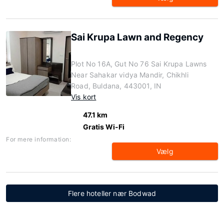
Sai Krupa Lawn and Regency
Plot No 16A, Gut No 76 Sai Krupa Lawns
Near Sahakar vidya Mandir, Chikhli
Road, Buldana, 443001, IN
Vis kort
47.1 km
Gratis Wi-Fi
For mere information:
Vælg
Flere hoteller nær Bodwad