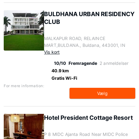
BULDHANA URBAN RESIDENCY
CLUB
MALKAPUR ROAD, RELAINCE
MART,BULDANA., Buldana, 443001, IN
Vis kort
10/10
Fremragende
2 anmeldelser
40.9 km
Gratis Wi-Fi
For mere information:
Vælg
Hotel President Cottage Resort
P 8 MIDC Ajanta Road Near MIDC Police