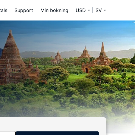
tals
Support
Min bokning
USD
SV