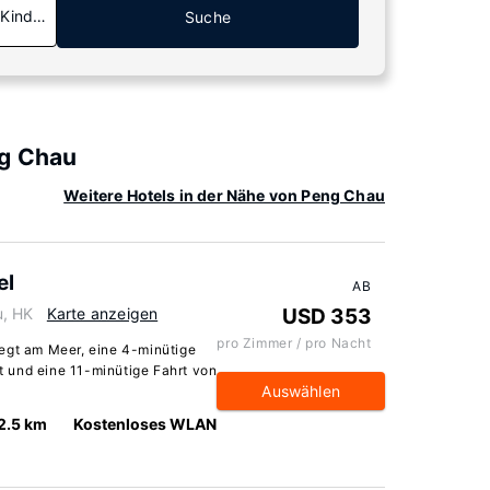
 Kinder
Suche
ng Chau
Weitere Hotels in der Nähe von Peng Chau
el
AB
u, HK
Karte anzeigen
USD 353
pro Zimmer / pro Nacht
egt am Meer, eine 4-minütige
 und eine 11-minütige Fahrt von
Auswählen
2.5 km
Kostenloses WLAN