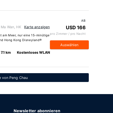
AB
, Ma Wan, HK
Karte anzeigen
USD 166
pro Zimmer / pro Nacht
gt am Meer, nur eine 15-minütige
und Hong Kong Disneyland®
Auswählen
7.1 km
Kostenloses WLAN
he von Peng Chau
Newsletter abonnieren