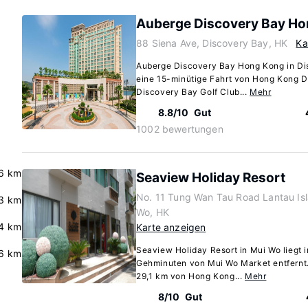
Auberge Discovery Bay H
88 Siena Ave, Discovery Bay, HK
Ka
Auberge Discovery Bay Hong Kong in Dis
eine 15-minütige Fahrt von Hong Kong D
Discovery Bay Golf Club...
Mehr
8.8/10
Gut
1002 bewertungen
.6 km
Seaview Holiday Resort
No. 11 Tung Wan Tau Road Lantau Isla
3 km
Wo, HK
4 km
Karte anzeigen
Seaview Holiday Resort in Mui Wo liegt 
6 km
Gehminuten von Mui Wo Market entfernt. 
29,1 km von Hong Kong...
Mehr
8/10
Gut