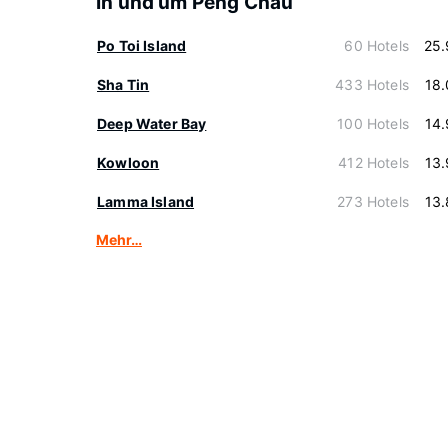
In und um Peng Chau
Po Toi Island
60 Hotels
25.
Sha Tin
433 Hotels
18
Deep Water Bay
100 Hotels
14
Kowloon
412 Hotels
13
Lamma Island
273 Hotels
13
Mehr…