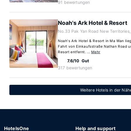
91 bewertungen
Noah's Ark Hotel & Resort
No.33 Pak Yan Road New Territories
Noah's Ark Hotel & Resort in Ma Wan lie
Fahrt von Einkaufsstraße Nathan Road 
Resort entfernt. ...
Mehr
7.6/10
Gut
317 bewertungen
Weitere Hotels in der Nä
HotelsOne
Help and support