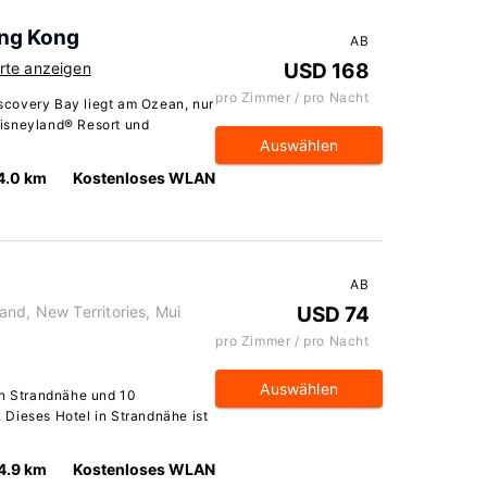
ong Kong
AB
rte anzeigen
USD 168
pro Zimmer / pro Nacht
covery Bay liegt am Ozean, nur
isneyland® Resort und
Auswählen
4.0 km
Kostenloses WLAN
AB
nd, New Territories, Mui
USD 74
pro Zimmer / pro Nacht
Auswählen
in Strandnähe und 10
Dieses Hotel in Strandnähe ist
4.9 km
Kostenloses WLAN