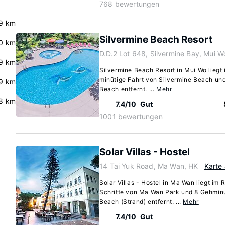
768 bewertungen
9 km
Silvermine Beach Resort
.0 km
D.D.2 Lot 648, Silvermine Bay, Mui W
.9 km
Silvermine Beach Resort in Mui Wo liegt 
minütige Fahrt von Silvermine Beach un
.9 km
Beach entfernt. ...
Mehr
.8 km
7.4/10
Gut
1001 bewertungen
Solar Villas - Hostel
14 Tai Yuk Road, Ma Wan, HK
Karte
Solar Villas - Hostel in Ma Wan liegt im
Schritte von Ma Wan Park und 8 Gehmi
Beach (Strand) entfernt. ...
Mehr
7.4/10
Gut