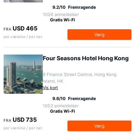
9.2/10
Fremragende
1006 anmeldelser
Gratis Wi-Fi
USD 465
FRA
Vælg
per værelse / per nat
Four Seasons Hotel Hong Kong
8 Finance Street Central, Hong Kong
Island, HK
Vis kort
9.6/10
Fremragende
1002 anmeldelser
Gratis Wi-Fi
USD 735
FRA
Vælg
per værelse / per nat