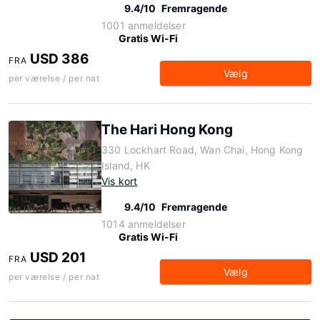
9.4/10
Fremragende
1001 anmeldelser
Gratis Wi-Fi
USD 386
FRA
Vælg
per værelse / per nat
The Hari Hong Kong
330 Lockhart Road, Wan Chai, Hong Kong
Island, HK
Vis kort
9.4/10
Fremragende
1014 anmeldelser
Gratis Wi-Fi
USD 201
FRA
Vælg
per værelse / per nat