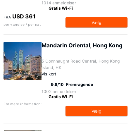
1014 anmeldelser
Gratis Wi-Fi
USD 361
FRA
Vælg
per værelse / per nat
Mandarin Oriental, Hong Kong
5 Connnaught Road Central, Hong Kong
Island, HK
Vis kort
9.6/10
Fremragende
1002 anmeldelser
Gratis Wi-Fi
For mere information:
Vælg