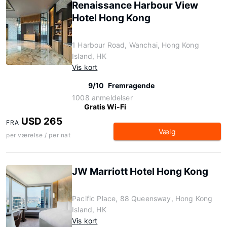
Renaissance Harbour View
Hotel Hong Kong
1 Harbour Road, Wanchai, Hong Kong
Island, HK
Vis kort
9/10
Fremragende
1008 anmeldelser
Gratis Wi-Fi
USD 265
FRA
Vælg
per værelse / per nat
JW Marriott Hotel Hong Kong
Pacific Place, 88 Queensway, Hong Kong
Island, HK
Vis kort