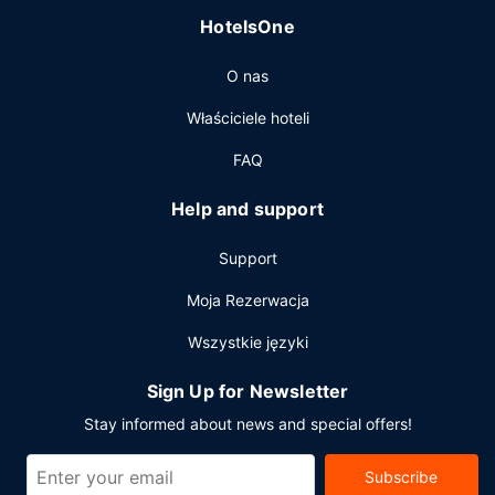
Udogodnienia biznesowe to usługi pralni chemicznej,
HotelsOne
recepcja całodobowa oraz personel wielojęzyczny. Jeżeli
planujesz spotkanie w mieście Wyspa Hongkong, hotel
O nas
oferuje pomieszczenia konferencyjne oraz 4 sale
konferencyjne o łącznej powierzchni 279 m kw. (3000
Właściciele hoteli
stopy kwadratowe).
FAQ
Help and support
Support
Moja Rezerwacja
Wszystkie języki
Sign Up for Newsletter
Stay informed about news and special offers!
Subscribe