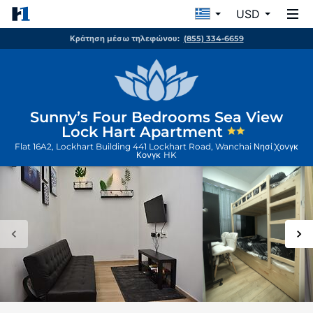
USD
Κράτηση μέσω τηλεφώνου:
(855) 334-6659
Sunny’s Four Bedrooms Sea View
Lock Hart Apartment
Flat 16A2, Lockhart Building 441 Lockhart Road, Wanchai
Νησί Χονγκ
Κονγκ
HK