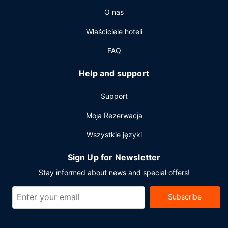
Udogodnienia biznesowe to centrum biznesowe, wynajem
O nas
limuzyn i samochodów oraz ekspresowe wymeldowanie.
Jeżeli planujesz spotkanie w mieście Wyspa Hongkong,
Właściciele hoteli
hotel oferuje pomieszczenia konferencyjne oraz 9 sale
konferencyjne o łącznej powierzchni 1363 m kw. (14671
FAQ
stopy kwadratowe). Udogodnienia na miejscu to
samodzielne parkowanie (za opłatą).
Help and support
Support
Moja Rezerwacja
Wszystkie języki
Sign Up for Newsletter
Stay informed about news and special offers!
Subscribe