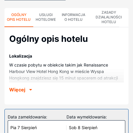
ZASADY
OGÓLNY
USŁUGI
INFORMACJA
DZIAŁALNOŚCI
OPIS HOTELU
HOTELOWE
O HOTELU
HOTELU
Ogólny opis hotelu
Lokalizacja
W czasie pobytu w obiekcie takim jak Renaissance
Harbour View Hotel Hong Kong w mieście Wyspa
Hongkong znajdziesz się 15 minut spacerem od atrakcji
takich jak Hong Kong Centrum Kongresowe i Port w
Więcej
Victorii. Hotel (w stylu luksusowym) znajduje się 5,7 km od
atrakcji takiej jak Park Oceaniczny i 6 km od miejsca
takiego jak Zatoka Kowloon.
Pokoje
Data zameldowania:
Data wymeldowania:
Poczuj się jak w domu w 858 pokojach, których
Pia 7 Sierpień
Sob 8 Sierpień
wyposażenie to lodówka i minibar. Bezpłatny