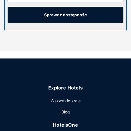
bezprzewodowy dostęp do internetu zapewni łączność ze
światem, a telewizor LCD i satelitarna — rozrywkę.
Wyposażenie łazienki: markowe przybory toaletowe i
Sprawdź dostępność
suszarki do włosów. Udogodnienia obejmują sejfy i biurka
oraz telefon (bezpłatne połączenia telefoniczne
miejscowe).
Udogodnienia w obiekcie
Dostępne udogodnienia rekreacyjne to basen odkryty i
całodobowe centrum fitness. Ten hotel oferuje takie
udogodnienia jak bezpłatny bezprzewodowy dostęp do
internetu, obsługa portierska i sklepy na miejscu.
Restauracja
Explore Hotels
Zjedz coś w restuaracji Mirage Bar & Restaurant jednej z 3
restauracji w obiekcie takim jak hotel's lub zostań w pokoju
Wszystkie kraje
i skorzystaj z całodobowej obsługi pokojowej. Śniadanie w
formie bufetu jest podawane codziennie od 6:30 do 10:30
Blog
za opłatą.
Pozostałe udogodnienia
HotelsOne