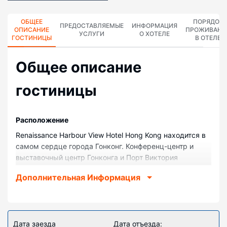
ОБЩЕЕ
ПОРЯДОК
ПРЕДОСТАВЛЯЕМЫЕ
ИНФОРМАЦИЯ
ОПИСАНИЕ
ПРОЖИВАНИ
УСЛУГИ
О ХОТЕЛЕ
ГОСТИНИЦЫ
В ОТЕЛЕ
Общее описание
гостиницы
Pасположение
Renaissance Harbour View Hotel Hong Kong находится в
самом сердце города Гонконг. Конференц-центр и
выставочный центр Гонконга и Порт Виктория
расположены в 15 минутах ходьбы. Отель класса
Дополнительная Информация
«люкс» — вариант с прекрасным расположением:
Парк развлечений Ocean Park находится в 5,7 км,
Коулун-Бей — в 6 км от него.
Номера
Дата заезда
Дата отъезда: