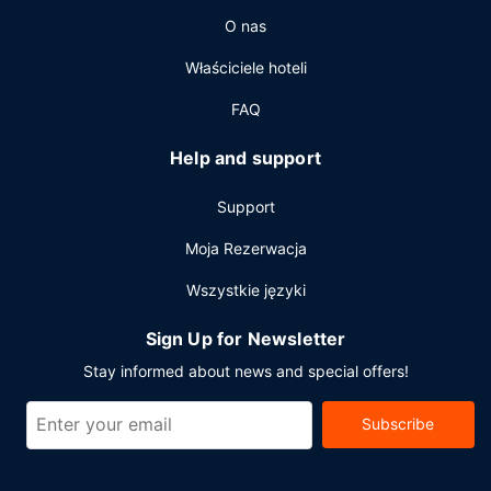
Udogodnienia biznesowe to centrum biznesowe, wynajem
O nas
limuzyn i samochodów oraz ekspresowe wymeldowanie.
Jeżeli planujesz spotkanie w mieście Wyspa Hongkong,
Właściciele hoteli
hotel oferuje pomieszczenia konferencyjne oraz 9 sale
konferencyjne o łącznej powierzchni 1363 m kw. (14671
FAQ
stopy kwadratowe). Udogodnienia na miejscu to
samodzielne parkowanie (za opłatą).
Help and support
Support
Moja Rezerwacja
Wszystkie języki
Sign Up for Newsletter
Stay informed about news and special offers!
Subscribe