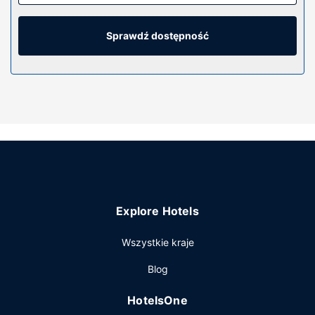
bezprzewodowy dostęp do internetu zapewni łączność ze
światem, a telewizor LCD i satelitarna — rozrywkę.
Wyposażenie łazienki: markowe przybory toaletowe i
Sprawdź dostępność
suszarki do włosów. Udogodnienia obejmują sejfy i biurka
oraz telefon (bezpłatne połączenia telefoniczne
miejscowe).
Udogodnienia w obiekcie
Dostępne udogodnienia rekreacyjne to basen odkryty i
całodobowe centrum fitness. Ten hotel oferuje takie
udogodnienia jak bezpłatny bezprzewodowy dostęp do
internetu, obsługa portierska i sklepy na miejscu.
Restauracja
Explore Hotels
Zjedz coś w restuaracji Mirage Bar & Restaurant jednej z 3
restauracji w obiekcie takim jak hotel's lub zostań w pokoju
Wszystkie kraje
i skorzystaj z całodobowej obsługi pokojowej. Śniadanie w
formie bufetu jest podawane codziennie od 6:30 do 10:30
Blog
za opłatą.
Pozostałe udogodnienia
HotelsOne