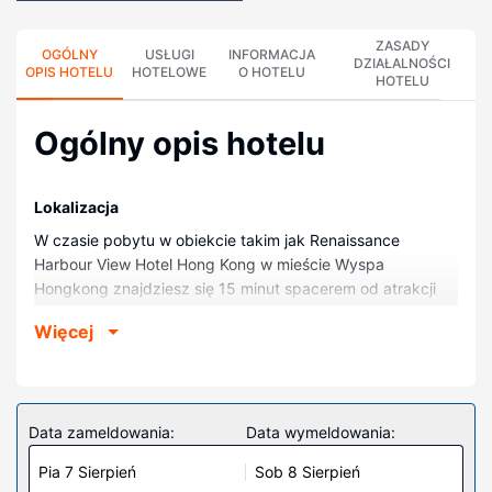
ZASADY
OGÓLNY
USŁUGI
INFORMACJA
DZIAŁALNOŚCI
OPIS HOTELU
HOTELOWE
O HOTELU
HOTELU
Ogólny opis hotelu
Lokalizacja
W czasie pobytu w obiekcie takim jak Renaissance
Harbour View Hotel Hong Kong w mieście Wyspa
Hongkong znajdziesz się 15 minut spacerem od atrakcji
takich jak Hong Kong Centrum Kongresowe i Port w
Więcej
Victorii. Hotel (w stylu luksusowym) znajduje się 5,7 km od
atrakcji takiej jak Park Oceaniczny i 6 km od miejsca
takiego jak Zatoka Kowloon.
Pokoje
Data zameldowania:
Data wymeldowania:
Poczuj się jak w domu w 858 pokojach, których
Pia 7 Sierpień
Sob 8 Sierpień
wyposażenie to lodówka i minibar. Bezpłatny