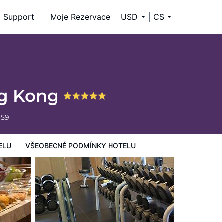
Support
Moje Rezervace
USD
CS
ng Kong
659
ELU
VŠEOBECNÉ PODMÍNKY HOTELU