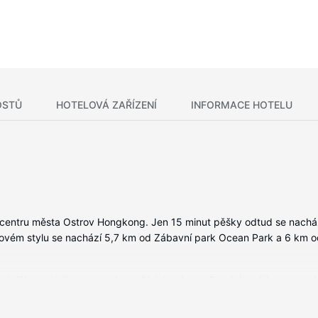
OSTŮ
HOTELOVÁ ZAŘÍZENÍ
INFORMACE HOTELU
 centru města Ostrov Hongkong. Jen 15 minut pěšky odtud se nachá
ychovém stylu se nachází 5,7 km od Zábavní park Ocean Park a 6 km 
lednička a minibar, se budete cítit jako doma. Bezdrátový internet z
zábavu. K vybavení koupelen patří značkové toaletní potřeby a vysouše
hovory zdarma).