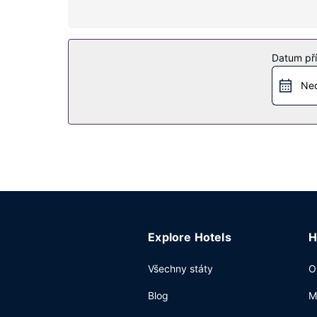
Vybavení nemovitosti
Můžete využít širokou nabídku rekreačních zaříze
bezdrátový internet zdarma, rozšířené recepční 
Datum pří
Restaurace
Ned
Mirage Bar & Restaurant je jednou z 3 restaurac
6:30 do 10:30 za příplatek bufetovou snídani.
Další vybavení
Hostům jsou k dispozici business centrum, auto 
můžete využít konferenční prostory o velikosti 
(za příplatek).
Explore Hotels
H
Všechny státy
O
Blog
M