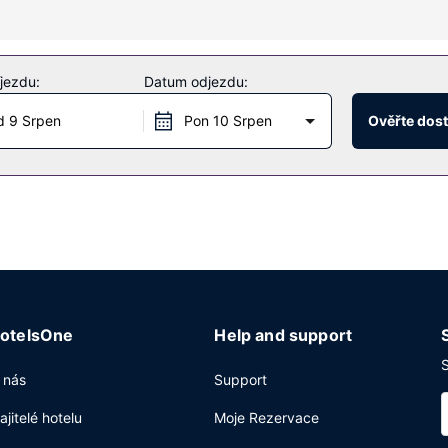
ní, mezi něž patří mimo jiné venkovní bazén a fitness centrum s nep
služby a možnost nákupu (v rámci hotelu).
jezdu:
Datum odjezdu:
 9 Srpen
Pon 10 Srpen
Ověřte dos
í v areálu tohoto hotelu. Dostanete-li hlad, můžete také využít 24h
s řidičem a expresní odhlášení při odjezdu. Hodláte uspořádat obch
2
1363 m
(mj. konferenční prostory a 9 zasedací místnosti). Přímo v ar
otelsOne
Help and support
S
 nás
Support
ajitelé hotelu
Moje Rezervace