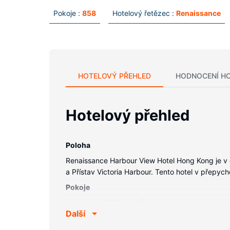
Pokoje :
858
Hotelový řetězec :
Renaissance
HOTELOVÝ PŘEHLED
HODNOCENÍ H
Hotelový přehled
Poloha
Renaissance Harbour View Hotel Hong Kong je v
a Přístav Victoria Harbour. Tento hotel v přep
Pokoje
V jednom z 858 pokojů, k jejichž vybavení patří 
Další
televize, která nabízí satelitní kanály, dobrou 
vestavěný trezor, psací stůl a telefon (místními 