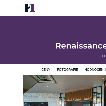
Renaissance Harbour View Hotel Hong Ko
Ceny
Fotografie
Hodnocení hostů
Mapa
Hotelo
Renaissanc
1 
CENY
FOTOGRAFIE
HODNOCENÍ 