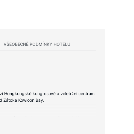
VŠEOBECNÉ PODMÍNKY HOTELU
zí Hongkongské kongresové a veletržní centrum
od Zátoka Kowloon Bay.
darma vám zajistí spojení se světem a LCD
č vlasů. Další užitečné vybavení a služby: