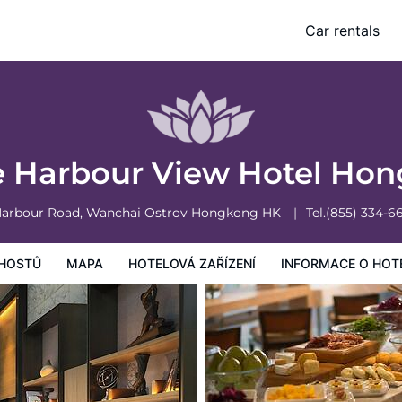
ng
Car rentals
vá zařízení
Informace o hotelu
Všeobecné podmínky hotelu
e Harbour View Hotel Ho
Harbour Road, Wanchai
Ostrov Hongkong
HK
Tel.
(855) 334-6
HOSTŮ
MAPA
HOTELOVÁ ZAŘÍZENÍ
INFORMACE O HOT