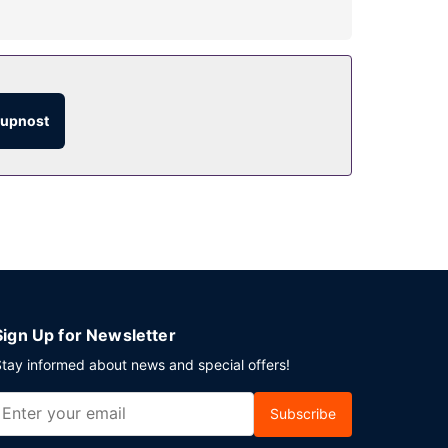
řetržitým provozem. Tento hotel dále nabízí:
tupnost
odinovou pokojovou službu. Hotel podává denně od
odní nebo společenskou akci? V tomto hotelu
eálu je hostům k dispozici samostatné parkování
Sign Up for Newsletter
tay informed about news and special offers!
Subscribe