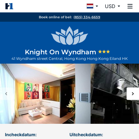
USD
Boek online of bel:
(855) 334-6659
Knight On Wyndham
41 Wyndham street Central, Hong Kong
Hong Kong Eiland
HK
Incheckdatum:
Uitcheckdatum: