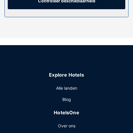
gratis lokale gesprekken.
Controleer beschikbaarheid
Algemene voorziening
De accommodatie heeft een terras waar je van het uitzicht
kunt genieten, maar profiteer ook van gratis wifi.
Overige voorzieningen
Enkele van de voorzieningen zijn een
stomerij/wasserijservice, een 24-uurs receptie en een
bagageopslagruimte.
Explore Hotels
Alle landen
Blog
HotelsOne
Over ons