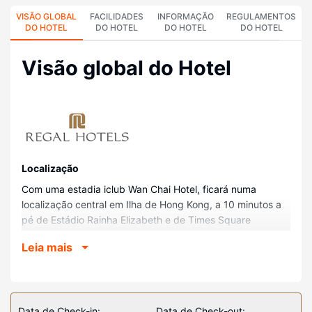
VISÃO GLOBAL
FACILIDADES
INFORMAÇÃO
REGULAMENTOS
DO HOTEL
DO HOTEL
DO HOTEL
DO HOTEL
Visão global do Hotel
Localização
Com uma estadia iclub Wan Chai Hotel, ficará numa
localização central em Ilha de Hong Kong, a 10 minutos a
pé de Estádio Rainha Elizabeth e de Times Square
Shopping Mall. Este hotel está a 1,3 km (0,8 mi) de
Leia mais
Hipódromo de Happy Valley e a 1,4 km (0,9 mi) de Hong
Kong Convention Center.
Quartos
Sinta-se em casa num dos 99 quartos com ar
Data de Check-in:
Data de Check-out: