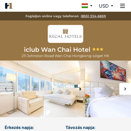
USD
Foglaljon online vagy telefonon
(855) 334-6659
iclub Wan Chai Hotel
211 Johnston Road Wan Chai
Hongkong-sziget
HK
Érkezés napja:
Távozás napja: