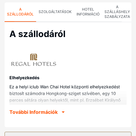
A
A
HOTEL
SZOLGÁLTATÁSOK
SZÁLLÁSHELY
SZÁLLODÁRÓL
INFORMÁCIÓ
SZABÁLYZATA
A szállodáról
Elhelyezkedés
Ez a helyi iclub Wan Chai Hotel központi elhelyezkedést
biztosít számodra Hongkong-sziget szívében, egy 10
perces sétára olyan helyektől, mint pl. Erzsébet Királynő
Stadion vagy Times Square Bevásárlóközpont. Ez a helyi
További Információk
hotel kb. 1,3 km-re található Happy Valley lóversenypálya,
ill. 1,4 km-re Hong Kong Kongr. Közp. helyszíneitől.
Szobák