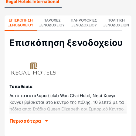
Regal Hotels International
ΕΠΙΣΚΌΠΗΣΗ
ΠΑΡΟΧΕΣ
ΠΛΗΡΟΦΟΡΊΕΣ
ΠΟΛΙΤΙΚΗ
ΞΕΝΟΔΟΧΕΊΟΥ
ΞΕΝΟΔΟΧΕΙΟΥ
ΞΕΝΟΔΟΧΕΊΟΥ
ΞΕΝΟΔΟΧΕΊΩΝ
Επισκόπηση ξενοδοχείου
Τοποθεσία
Αυτό το κατάλυμα (iclub Wan Chai Hotel, Νησί Χονγκ
Κονγκ) βρίσκεται στο κέντρο της πόλης, 10 λεπτά με τα
πόδια από: Στάδιο Queen Elizabeth και Εμπορικό Κέντρο
Times Square Shopping Mall. Αυτό το ξενοδοχείο απέχει
Περισσότερα
1,3 χλμ. από: Ιππόδρομος Χάπι Βάλεϊ και 1,4 χλμ. από:
Συνεδ. Κέντρο Χονγκ Κονγκ.