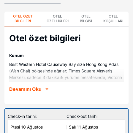
OTEL ÖZET
OTEL
OTEL
OTEL
BILGILERI
ÖZELLIKLERI
BILGISI
KOŞULLARI
Otel özet bilgileri
Konum
Best Western Hotel Causeway Bay size Hong Kong Adası
(Wan Chai) bölgesinde ağırlar; Times Square Alışveriş
Merkezi, sadece 3 dakikalık yürüme mesafesinde, Victoria
Limanı ise araçla 2 dakika uzaklıkta yer alır.
Devamını Oku
Bu otel Hong Kong Kongre Merkezi ile 1,1 mi (1,8 km) ve
Ocean Park (Okyanus Parkı) ile 3,5 mi (5,6 km) mesafede.
Odalar
Misafirlerimizin konforu ve rahatı için 258 klimalı oda
Check-in tarihi:
Check-out tarihi:
buzdolabı ve düz ekran televizyon bulunmaktadır.
Ptesi 10 Ağustos
Salı 11 Ağustos
Misafirlerimize ücretsiz kablosuz internet sunulmaktadır.