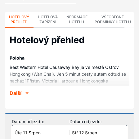
HOTELOVÝ
HOTELOVÁ
INFORMACE
VŠEOBECNÉ
PŘEHLED
ZAŘÍZENÍ
HOTELU
PODMÍNKY HOTELU
Hotelový přehled
Poloha
Best Western Hotel Causeway Bay je ve městě Ostrov
Hongkong (Wan Chai). Jen 5 minut cesty autem odtud se
nachází Přístav Victoria Harbour a Hongkongské
kongresové a veletržní centrum. Tento hotel se nachází
Další
5,6 km od Zábavní park Ocean Park a 5,7 km od Zátoka
Kowloon Bay.
Pokoje
V jednom z 258 klimatizovaných pokojů, k jejichž vybavení
Datum příjezdu:
Datum odjezdu:
patří lednička a televize s plochou obrazovkou, se budete
Úte 11 Srpen
Stř 12 Srpen
cítit jako doma. Bezdrátový internet zdarma vám zajistí