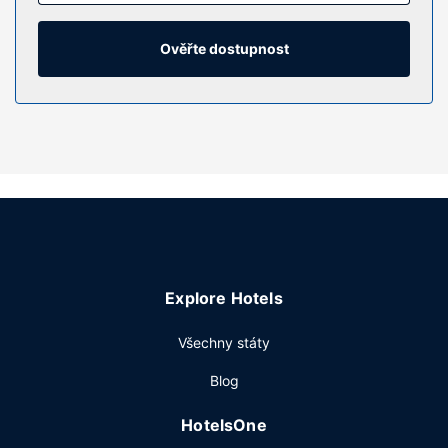
spojení se světem a televize, která nabízí kabelové kanály,
dobrou zábavu. Soukromé koupelny nabízí vybavení,
jehož součástí jsou sprcha, vysoušeč vlasů a pantofle.
Ověřte dostupnost
Další užitečné vybavení a služby: vestavěný trezor,
kávovar/čajovar a telefon (místními hovory zdarma).
Vybavení nemovitosti
Můžete využít širokou nabídku rekreačních zařízení, mezi
něž patří mimo jiné vířivka a fitness centrum. Součástí
vybavení jsou také bezdrátový internet zdarma a
rozšířené recepční služby.
Restaurace
Příjemné prostředí ke stolování vám nabídne restaurace.
Explore Hotels
Chcete-li si vychutnat svůj oblíbený nápoj, bude vám k
dispozici bar/salonek. Hotel podává denně od 7:00 do
Všechny státy
10:00 za příplatek kompletní snídani.
Další vybavení
Blog
Hostům jsou k dispozici zapůjčení novin ve vestibulu,
HotelsOne
čistírna oděvů a recepce s nepřetržitým provozem.