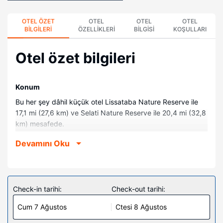
OTEL ÖZET
OTEL
OTEL
OTEL
BILGILERI
ÖZELLIKLERI
BILGISI
KOŞULLARI
Otel özet bilgileri
Konum
Bu her şey dâhil küçük otel Lissataba Nature Reserve ile
17,1 mi (27,6 km) ve Selati Nature Reserve ile 20,4 mi (32,8
km) mesafede.
Odalar
Devamını Oku
Misafirler için 11 klimalı odada minibar mevcuttur. Odalarda
özel mobilyalı balkon veya avlu bulunur. Odada ücretsiz
kablosuz internet vardır. Özel banyo, ayrı küvet ve duş,
derin küvetler ve ücretsiz banyo/kozmetik ürünleri.
Check-in tarihi:
Check-out tarihi:
Otelin güzelliği
Cum 7 Ağustos
Ctesi 8 Ağustos
Spada misafirlerimize masaj ve yüz bakımı sunulmaktadır.