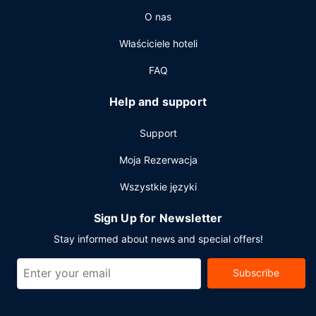
Płatne udogodnienia to transport z i na lotnisko (na
O nas
życzenie) i transport na dworzec autobusowy i z dworca.
Właściciele hoteli
FAQ
Help and support
Support
Moja Rezerwacja
Wszystkie języki
Sign Up for Newsletter
Stay informed about news and special offers!
Subscribe