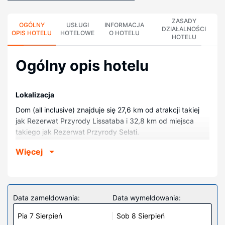
ZASADY
OGÓLNY
USŁUGI
INFORMACJA
DZIAŁALNOŚCI
OPIS HOTELU
HOTELOWE
O HOTELU
HOTELU
Ogólny opis hotelu
Lokalizacja
Dom (all inclusive) znajduje się 27,6 km od atrakcji takiej
jak Rezerwat Przyrody Lissataba i 32,8 km od miejsca
takiego jak Rezerwat Przyrody Selati.
Pokoje
Więcej
Poczuj się jak w domu w 11 klimatyzowanych pokojach,
których wyposażenie to minibar. Do pokoju przylega
umeblowany balkon lub patio. Bezpłatny bezprzewodowy
dostęp do internetu zapewni łączność ze światem.
Data zameldowania:
Data wymeldowania:
Prywatna łazienka — wyposażenie: wanna i prysznic
Pia 7 Sierpień
Sob 8 Sierpień
osobno, głębokie wanny i bezpłatne przybory toaletowe.