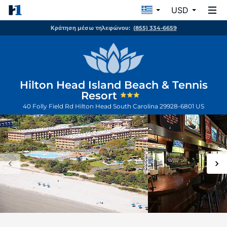
USD
Κράτηση μέσω τηλεφώνου:
(855) 334-6659
Hilton Head Island Beach & Tennis
Resort
40 Folly Field Rd
Hilton Head
South Carolina
29928-6801
US