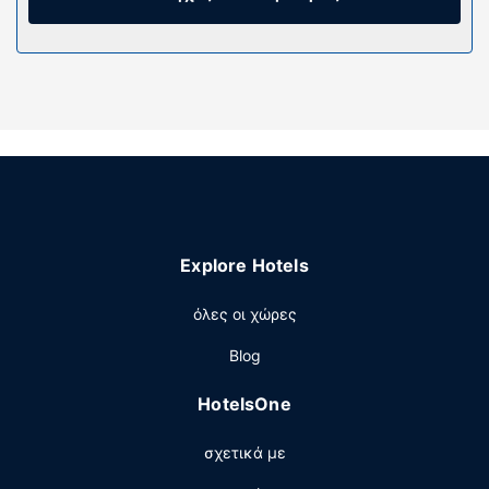
οθόνη 32 ιντσών με καλωδιακά κανάλια, ενώ μπορείτε
να είστε πάντα online με δωρεάν ασύρματη πρόσβαση
στο ίντερνετ. Οι παροχές περιλαμβάνουν τηλέφωνα,
καθώς επίσης ξεχωριστά καθιστικά και βραστήρες για
καφέ/τσάι.
Παροχές καταλύματος
Δοκιμάστε μια από τις 3 εξωτερικές πισίνες ή
απολαύστε άλλες ψυχαγωγικές δυνατότητες, όπως
ανοιχτά γήπεδα τένις και γυμναστήριο. Σε αυτό το
ξενοδοχείο θα βρείτε επίσης δωρεάν ασύρματο
Explore Hotels
ίντερνετ, χώρο για πικνίκ και ψησταριές για
μπάρμπεκιου.
όλες οι χώρες
Εστιατόριο
Blog
Ικανοποιήστε την όρεξή σας με τοπική κουζίνα στο
Jamaica Joez, ένα από τα 3 εστιατόρια που υπάρχουν σε
HotelsOne
αυτό το ξενοδοχείο. Χαλαρώστε με ένα δροσιστικό ποτό
στο beach bar, στο μπαρ δίπλα στην πισίνα ή σε ένα από
σχετικά με
τα 2 μπαρ/lounge.