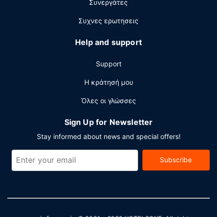
Άλλες παροχές
Συνεργάτες
Στις σημαντικές παροχές περιλαμβάνονται πολύγλωσσο
Συχνες ερωτησεις
προσωπικό, εγκαταστάσεις πλυντηρίων και ΑΤΜ/
τραπεζικές υπηρεσίες. Θέλετε να οργανώσετε μια
Help and support
εκδήλωση σε αυτήν την πόλη (Hilton Head); Αυτό το
ξενοδοχείο διαθέτει χώρο που είναι 1115 τετραγωνικά
Support
μέτρα και περιλαμβάνει συνεδριακό χώρο και 4
αίθουσες συνεδριάσεων.
Η κράτησή μου
Όλες οι γλώσσες
Sign Up for Newsletter
Stay informed about news and special offers!
Subscribe