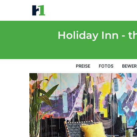
Holiday Inn - the niu, Fusion Hamburg St. 
Preise
Fotos
Bewertungen
Karte
Hotelausstatt
Holiday Inn - 
PREISE
FOTOS
BEWER