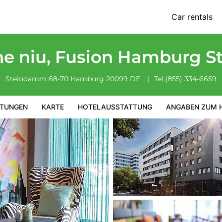
Georg by IHG
Car rentals
ung
Angaben zum Hotel
Hotelrichtlinien
the niu, Fusion Hamburg S
Steindamm 68-70
Hamburg
20099
DE
Tel.
(855) 334-6659
TUNGEN
KARTE
HOTELAUSSTATTUNG
ANGABEN ZUM 