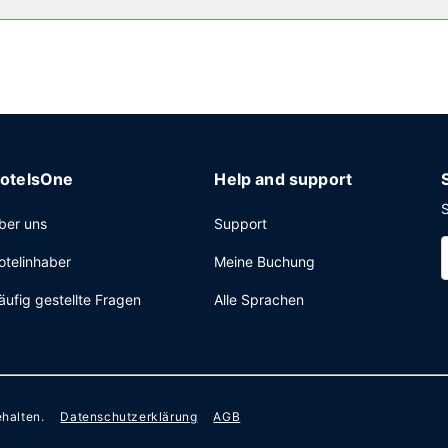
Express-Check-out und eine rund um die Uhr besetzte Rezeption. Vo
otelsOne
Help and support
S
ber uns
Support
otelinhaber
Meine Buchung
äufig gestellte Fragen
Alle Sprachen
ehalten.
Datenschutzerklärung
AGB