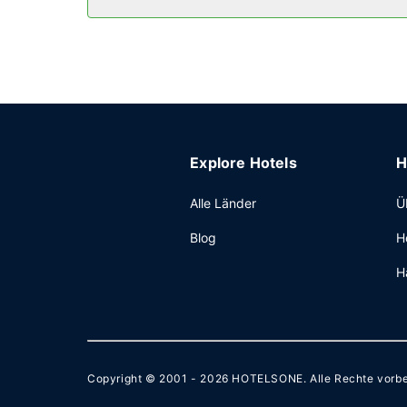
Sonstige Einrichtungen
Zum Angebot gehören ein Express-Check-in, ein 
(kostenpflichtig).
Explore Hotels
H
Alle Länder
Ü
Blog
H
H
Copyright © 2001 - 2026
HOTELSONE
. Alle Rechte vorb