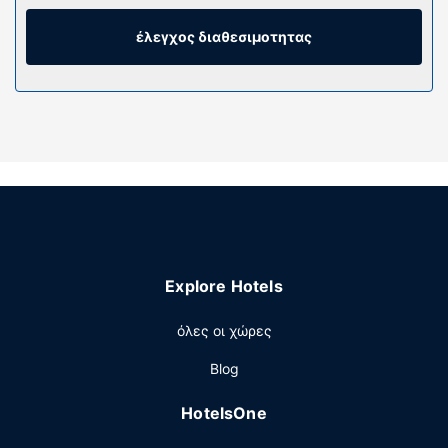
ακόμη καλωδιακά κανάλια. Τα ιδιωτικά μπάνια με
ντουζιέρες διαθέτουν δωρεάν προϊόντα προσωπικής
έλεγχος διαθεσιμοτητας
περιποίησης και πιστολάκια μαλλιών. Οι παροχές
περιλαμβάνουν χρηματοκιβώτια και γραφεία, καθώς
επίσης τηλέφωνα με δωρεάν τοπικές κλήσεις.
Παροχές καταλύματος
Δοκιμάστε μια από τις 2 εξωτερικές πισίνες ή
απολαύστε άλλες ψυχαγωγικές δυνατότητες, όπως
γυμναστήριο. Οι επιπλέον παροχές σε αυτό το
ξενοδοχείο περιλαμβάνουν δωρεάν ασύρματο ίντερνετ,
υπηρεσίες concierge και υπηρεσίες γάμου. Οι
επισκέπτες μπορούν να πάνε στα κοντινά μαγαζιά με το
Explore Hotels
δωρεάν λεωφορειάκι.
Εστιατόριο
όλες οι χώρες
Απολαύστε κινέζικη κουζίνα στο 彩丰楼中餐厅, ένα από
Blog
τα 4 εστιατόρια που υπάρχουν σε αυτό το ξενοδοχείο ή
μείνετε μέσα και επωφεληθείτε από το 24ωρo room
HotelsOne
service. Επίσης, θα βρείτε σνακ σε μια καφετέρια.
Ξεδιψάστε με το αγαπημένο σας ποτό στο μπαρ/lounge.