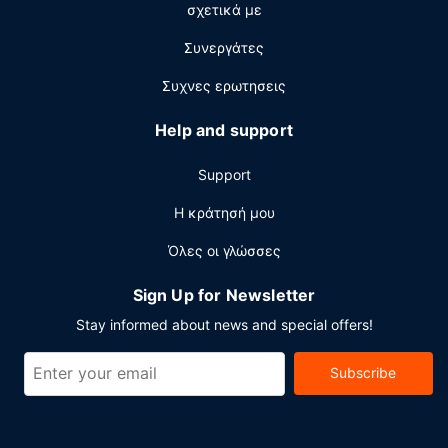
σχετικά με
Με επιπλέον χρέωση είναι διαθέσιμο πρωινό (σε
μπουφέ) καθημερινά μεταξύ 6:30 π.μ. - 12 το μεσημέρι.
Συνεργάτες
Άλλες παροχές
Συχνες ερωτησεις
Στις σημαντικές παροχές περιλαμβάνονται ένα
επιχειρηματικό κέντρο, υπηρεσίες
Help and support
στεγνοκαθαριστηρίου/πλυντηρίων και ρεσεψιόν όλο το
24ωρο. Θέλετε να οργανώσετε μια εκδήλωση σε αυτήν
Support
την πόλη (Χαϊκού); Αυτό το ξενοδοχείο διαθέτει χώρο
που είναι 840 τετραγωνικά μέτρα και περιλαμβάνει
Η κράτησή μου
συνεδριακό χώρο και αίθουσες συνεδριάσεων. Στους
Όλες οι γλώσσες
χώρους μας θα βρείτε δωρεάν στάθμευση χωρίς
παρκαδόρο.
Sign Up for Newsletter
Stay informed about news and special offers!
Subscribe