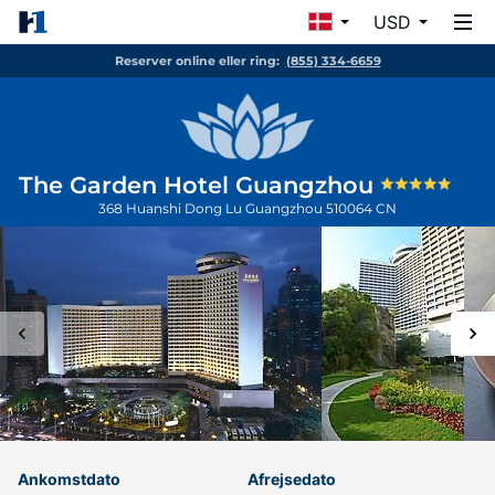
USD
Reserver online eller ring:
(855) 334-6659
The Garden Hotel Guangzhou
368 Huanshi Dong Lu
Guangzhou
510064
CN
Ankomstdato
Afrejsedato