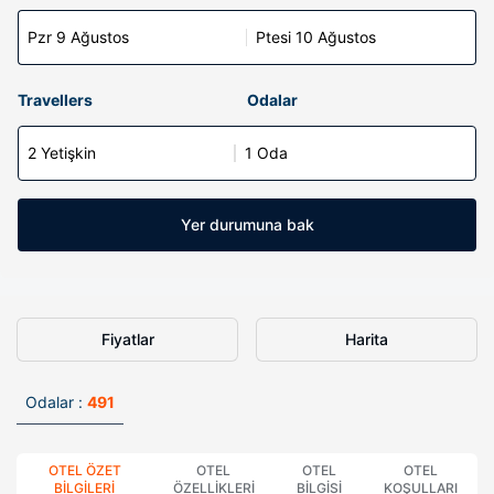
Pzr 9 Ağustos
Ptesi 10 Ağustos
Travellers
Odalar
2 Yetişkin
1 Oda
Yer durumuna bak
Fiyatlar
Harita
Odalar :
491
OTEL ÖZET
OTEL
OTEL
OTEL
BILGILERI
ÖZELLIKLERI
BILGISI
KOŞULLARI