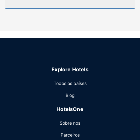
efetuada diária.
Serviço do hotel
Participe nas várias atividades recreativas do local,
incluindo uma sala de fitness, ou aprecie soberbas vistas a
partir do jardim. As facilidades adicionais incluem Wi-fi
grátis, serviços de concierge e um cabeleireiro.
Restaurante
Peça o seu cocktail favorito no bar/lounge. O hotel serve
Explore Hotels
pequenos-almoços buffet diariamente entre as 7:00 e as
10:00 mediante uma sobretaxa.
Todos os países
Outros serviços
Blog
As principais comodidades incluem acesso à internet com
fios grátis, um business center e jornais grátis no lobby.
HotelsOne
Planeia um evento em Guangzhou? Este hotel dispõe de
um centro de conferências e de salas de reuniões, com
Sobre nos
uma área total de 37 metros quadrados. O hotel conta
com transporte de/para o aeroporto (disponível 24 horas)
Parceiros
mediante uma sobretaxa e há estacionamento grátis no