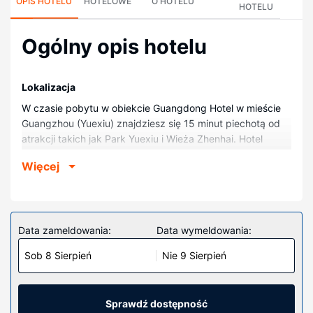
OPIS HOTELU
HOTELOWE
O HOTELU
HOTELU
Ogólny opis hotelu
Lokalizacja
W czasie pobytu w obiekcie Guangdong Hotel w mieście
Guangzhou (Yuexiu) znajdziesz się 15 minut piechotą od
atrakcji takich jak Park Yuexiu i Wieża Zhenhai. Hotel
znajduje się 1,5 km od atrakcji takiej jak Stanowisko
Więcej
archeologiczne Pałacu Królestwa Nanyue i 2,9 km od
miejsca takiego jak Pomnik Pięciu Baranów.
Pokoje
Poczuj się jak w domu w 491 klimatyzowanych pokojach,
Data zameldowania:
Data wymeldowania:
których wyposażenie to telewizor LCD. Bezpłatny
Sob 8 Sierpień
Nie 9 Sierpień
przewodowy i bezprzewodowy dostęp do internetu
zapewni łączność ze światem, a telewizja kablowa —
rozrywkę. Prywatna łazienka — wyposażenie: wanna
połączona z prysznicem, głębokie wanny i prysznic z
Sprawdź dostępność