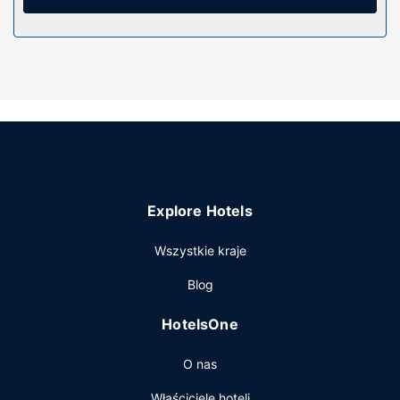
deszczownicą. Udogodnienia obejmują sejfy i biurka oraz
sprzątanie codziennie.
Udogodnienia w obiekcie
Do pokoju przylega ogród, z którego roztacza się piękny
widok. Dostępne są również takie udogodnienia
rekreacyjne, jak centrum fitness. Ten hotel oferuje również
udogodnienia takie jak bezpłatny bezprzewodowy dostęp
do internetu, obsługa portierska i salon fryzjerski.
Restauracja
Explore Hotels
Przekąś coś w restauracji YI CUI LOUNG, jednej z 3
restauracji w obiekcie takim jak hotel. Możesz też zostać
Wszystkie kraje
w pokoju i skorzystać z obsługi pokojowej w określonych
godzinach lub pójść po przekąskę do kawiarni. Ożywcze
Blog
napoje znajdziesz w jednym z lokali: bar/salon klubowy.
Śniadanie w formie bufetu jest podawane codziennie od 7
HotelsOne
do 10 za opłatą.
Pozostałe udogodnienia
O nas
Udogodnienia biznesowe to bezpłatny przewodowy
Właściciele hoteli