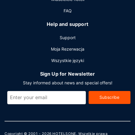
dostęp do internetu, centrum biznesowe oraz bezpłatne
czasopisma w holu. Jeżeli planujesz spotkanie w mieście
FAQ
Guangzhou, hotel oferuje centrum konferencyjne oraz sale
konferencyjne o łącznej powierzchni 37 m kw. (398 stopy
Help and support
kwadratowe). Płatne udogodnienia to transport z i na
lotnisko (całą dobę). Dostępna jest także taka usługa jak
Support
bezpłatne parkowanie samodzielne.
Moja Rezerwacja
Wszystkie języki
Sign Up for Newsletter
Stay informed about news and special offers!
Subscribe
Copyright © 2001 - 2026
HOTELSONE
. Wszelkie prawa