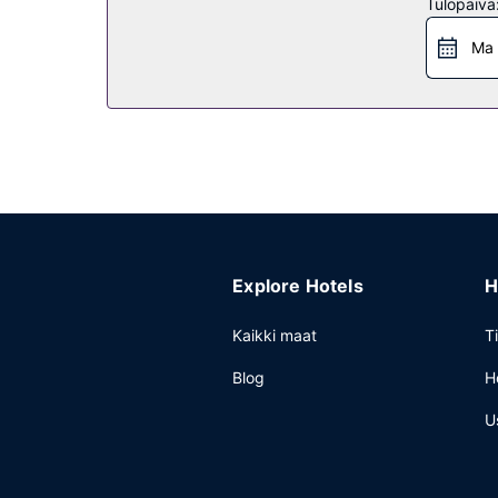
Tulopäivä
Nauti ruoista hotellin ravintolassa nimeltä YI CUI
kahvila. Baarissa voit nauttia raikasta juotavaa. 
Ma 
Muut mukavuudet
Käytössäsi on ilmainen kiinteä internetyhteys, bus
kuuluu konferenssikeskus ja kokoushuoneita. Käytö
ilmainen pysäköinti kuuluu myös palveluihin.
Explore Hotels
H
Kaikki maat
T
Blog
H
U