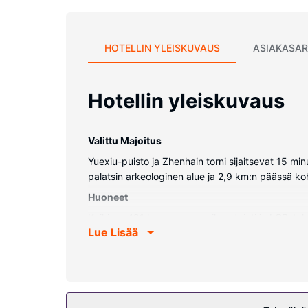
HOTELLIN YLEISKUVAUS
ASIAKASAR
Hotellin yleiskuvaus
Valittu Majoitus
Yuexiu-puisto ja Zhenhain torni sijaitsevat 15 m
palatsin arkeologinen alue ja 2,9 km:n päässä k
Huoneet
Kaikissa 491 huoneessa on ilmastointi ja LCD-tel
Lue Lisää
suihkun ja kylpyammeen yhdistelmä, syvä kylpyam
Kiinteistön miellyttävyys
Hyödynnä kuntokeskus ja puutarha. Tämän hotell
Ravintola