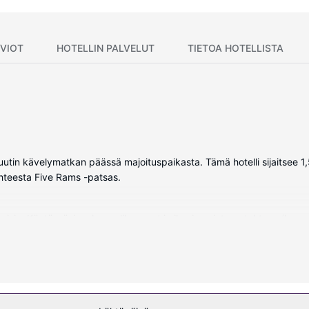
VIOT
HOTELLIN PALVELUT
TIETOA HOTELLISTA
inuutin kävelymatkan päässä majoituspaikasta. Tämä hotelli sijaitse
ohteesta Five Rams -patsas.
evisio. Käytössäsi on kaapelikanavat ja ilmainen internetyhteys (lang
me ja sadesuihkupää. Huone siivotaan päivittäin. Huoneissa on tall
in palveluihin kuuluu muun muassa ilmainen langaton internetyhteys