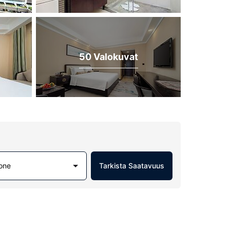
50 Valokuvat
one
Tarkista Saatavuus