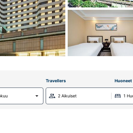
Travellers
Huoneet
lokuu
2 Aikuiset
1 Hu