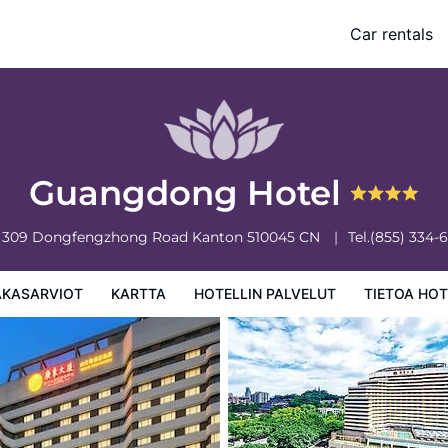
Car rentals
 palvelut
Tietoa hotellista
Hotellin säännöt
Guangdong Hotel
 309 Dongfengzhong Road
Kanton
510045
CN
Tel.
(855) 334-
AKASARVIOT
KARTTA
HOTELLIN PALVELUT
TIETOA HOT