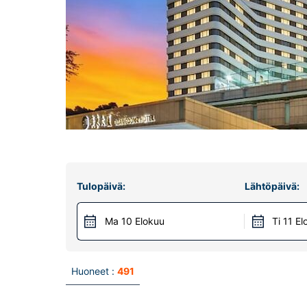
Tulopäivä:
Lähtöpäivä:
Ma 10 Elokuu
Ti 11 E
Huoneet :
491