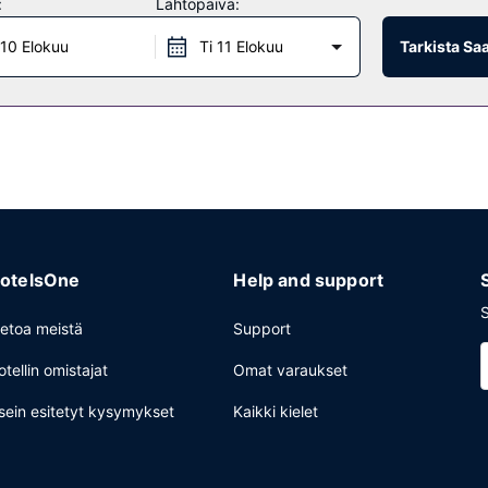
:
Lähtöpäivä:
 LOUNG, joka on yksi majoituspaikan 3 ravintolasta. Palveluihin kuuluu
Maksullinen buffetaamiainen tarjotaan päivittäin klo 7.00–10.00.
10 Elokuu
Ti 11 Elokuu
Tarkista Sa
iness center ja ilmaiset sanomalehdet aulassa. Tämä hotelli tarjoaa as
ssäsi on lentokenttäkuljetukset (saatavilla ympäri vuorokauden). Jos
otelsOne
Help and support
S
ietoa meistä
Support
otellin omistajat
Omat varaukset
sein esitetyt kysymykset
Kaikki kielet