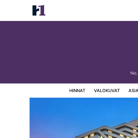
Guangdong Hotel
Hinnat
Valokuvat
Asiakasarviot
Kartta
Hotellin
No.
HINNAT
VALOKUVAT
ASI