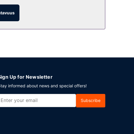
 myös huonepalvelu (rajoitettuina aikoina) ja
atavuus
iakkailleen 37 neliömetriä kokoustiloja, joihin
 saavut autolla, voit pysäköidä helposti, sillä
Sign Up for Newsletter
tay informed about news and special offers!
Subscribe