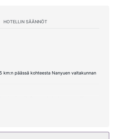
HOTELLIN SÄÄNNÖT
e 1,5 km:n päässä kohteesta Nanyuen valtakunnan
aton ja kiinteä). Omasta kylpyhuoneesta löytyy
elokero ja työpöytä.
, concierge-palvelut ja kampaamo.