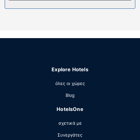
παροχές περιλαμβάνουν χρηματοκιβώτια και γραφεία.
Παρέχεται επίσης οροφοκομία καθημερινά.
Παροχές καταλύματος
Απολαύστε τις ψυχαγωγικές δυνατότητες, όπως
γυμναστήριο, ή χαρείτε τη θέα από τον κήπο. Οι
επιπλέον παροχές σε αυτό το ξενοδοχείο
περιλαμβάνουν δωρεάν ασύρματο ίντερνετ, υπηρεσίες
concierge και κομμωτήριο.
Εστιατόριο
Explore Hotels
Πάρτε κάτι να φάτε στο YI CUI LOUNG, ένα από τα 3
όλες οι χώρες
εστιατόρια που υπάρχουν σε αυτό το ξενοδοχείο ή
μείνετε μέσα και επωφεληθείτε από το room service
Blog
(κατά τη διάρκεια συγκεκριμένων ωρών μόνο). Επίσης,
θα βρείτε σνακ σε μια καφετέρια. Ξεδιψάστε με το
HotelsOne
αγαπημένο σας ποτό στο μπαρ/lounge. Με επιπλέον
χρέωση είναι διαθέσιμο πρωινό (σε μπουφέ) καθημερινά
σχετικά με
μεταξύ 7:00 π.μ. - 10:00 π.μ..
Άλλες παροχές
Συνεργάτες