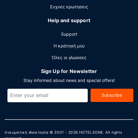
Στις σημαντικές παροχές περιλαμβάνονται δωρεάν
Συχνες ερωτησεις
ενσύρματη πρόσβαση στο ίντερνετ, ένα επιχειρηματικό
κέντρο και δωρεάν εφημερίδες στο λόμπι. Θέλετε να
Help and support
οργανώσετε μια εκδήλωση σε αυτήν την πόλη
(Γκουανγκζού); Αυτό το ξενοδοχείο διαθέτει χώρο που
Support
είναι 37 τετραγωνικά μέτρα και περιλαμβάνει ένα
συνεδριακό κέντρο και αίθουσες συνεδριάσεων. Με
Η κράτησή μου
επιπλέον χρέωση παρέχεται λεωφορειάκι για μεταφορά
Όλες οι γλώσσες
από και προς το αεροδρόμιο (διαθέσιμο 24 ώρες το
24ωρο) και στους χώρους μας θα βρείτε επίσης δωρεάν
Sign Up for Newsletter
στάθμευση χωρίς παρκαδόρο.
Stay informed about news and special offers!
Subscribe
πνευματική ιδιοκτησία © 2001 - 2026
HOTELSONE
. All rights