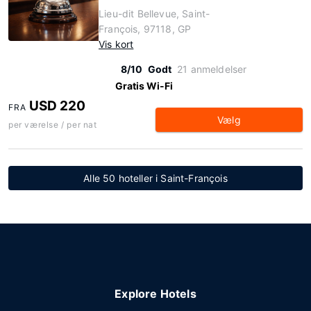
Lieu-dit Bellevue, Saint-
François, 97118, GP
Vis kort
8/10
Godt
21 anmeldelser
Gratis Wi-Fi
USD 220
FRA
Vælg
per værelse / per nat
Alle 50 hoteller i Saint-François
Explore Hotels