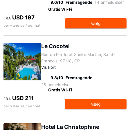
9.6/10
Fremragende
14 anmeldelser
Gratis Wi-Fi
USD 197
FRA
Vælg
per værelse / per nat
Le Cocotel
Rue de Kerdoret Sainte Marthe, Saint-
François, 97118, GP
Vis kort
9.8/10
Fremragende
28 anmeldelser
Gratis Wi-Fi
USD 211
FRA
Vælg
per værelse / per nat
Hotel La Christophine