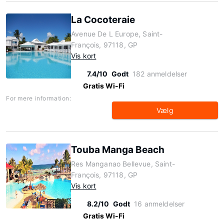
La Cocoteraie
Avenue De L Europe, Saint-
François, 97118, GP
Vis kort
7.4/10
Godt
182 anmeldelser
Gratis Wi-Fi
For mere information:
Vælg
Touba Manga Beach
Res Manganao Bellevue, Saint-
François, 97118, GP
Vis kort
8.2/10
Godt
16 anmeldelser
Gratis Wi-Fi