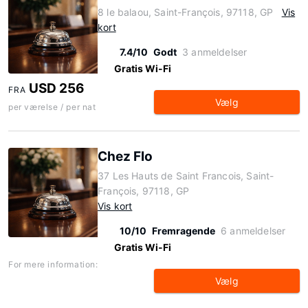
8 le balaou, Saint-François, 97118, GP
Vis
kort
7.4/10
Godt
3 anmeldelser
Gratis Wi-Fi
USD 256
FRA
Vælg
per værelse / per nat
Chez Flo
37 Les Hauts de Saint Francois, Saint-
François, 97118, GP
Vis kort
10/10
Fremragende
6 anmeldelser
Gratis Wi-Fi
For mere information:
Vælg