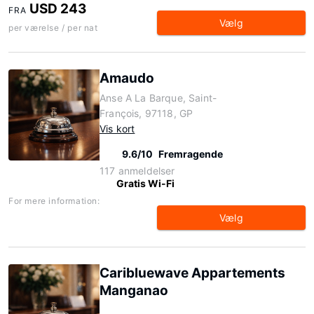
USD 243
FRA
Vælg
per værelse / per nat
Amaudo
Anse A La Barque, Saint-
François, 97118, GP
Vis kort
9.6/10
Fremragende
117 anmeldelser
Gratis Wi-Fi
For mere information:
Vælg
Caribluewave Appartements
Manganao