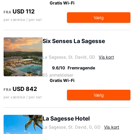
Gratis Wi-Fi
USD 112
FRA
Vælg
per værelse / per nat
Six Senses La Sagesse
La Sagesse, St. David, GD
Vis kort
9.6/10
Fremragende
65 anmeldelser
Gratis Wi-Fi
USD 842
FRA
Vælg
per værelse / per nat
La Sagesse Hotel
La Sagesse, St. David, 0, GD
Vis kort