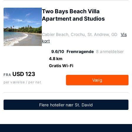
Two Bays Beach Villa
Apartment and Studios
Cabier Beach, Crochu, St. Andrew, GD
Vis
kort
9.6/10
Fremragende
8 anmeldelser
4.8 km
Gratis Wi-Fi
USD 123
FRA
Vælg
per værelse / per nat
Flere hoteller nær St. David