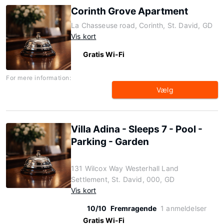
Corinth Grove Apartment
La Chasseuse road, Corinth, St. David, GD
Vis kort
Gratis Wi-Fi
For mere information:
Vælg
Villa Adina - Sleeps 7 - Pool -
Parking - Garden
131 Wilcox Way Westerhall Land
Settlement, St. David, 000, GD
Vis kort
10/10
Fremragende
1 anmeldelser
Gratis Wi-Fi