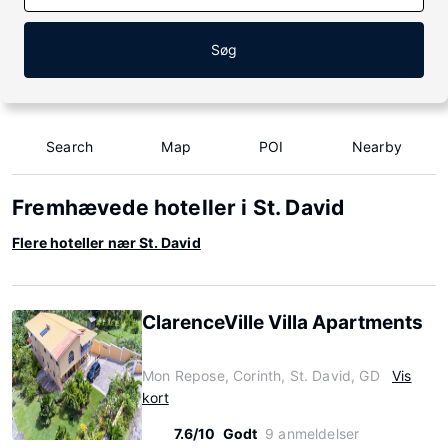
Søg
Search
Map
POI
Nearby
Fremhævede hoteller i St. David
Flere hoteller nær St. David
ClarenceVille Villa Apartments
Mon Repose, Corinth, St. David, GD
Vis
kort
7.6/10
Godt
9 anmeldelser