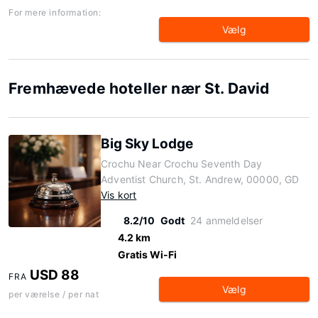
For mere information:
Vælg
Fremhævede hoteller nær St. David
Big Sky Lodge
Crochu Near Crochu Seventh Day
Adventist Church, St. Andrew, 00000, GD
Vis kort
8.2/10
Godt
24 anmeldelser
4.2 km
Gratis Wi-Fi
USD 88
FRA
Vælg
per værelse / per nat