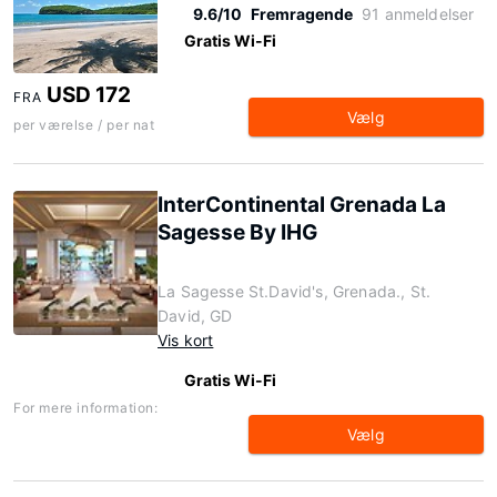
9.6/10
Fremragende
91 anmeldelser
Gratis Wi-Fi
USD 172
FRA
Vælg
per værelse / per nat
InterContinental Grenada La
Sagesse By IHG
La Sagesse St.David's, Grenada., St.
David, GD
Vis kort
Gratis Wi-Fi
For mere information:
Vælg